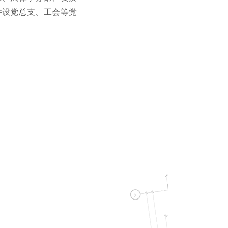
并设党总支、工会等党