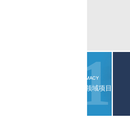
01
FOOD PHARMACY
食品制药领域项目