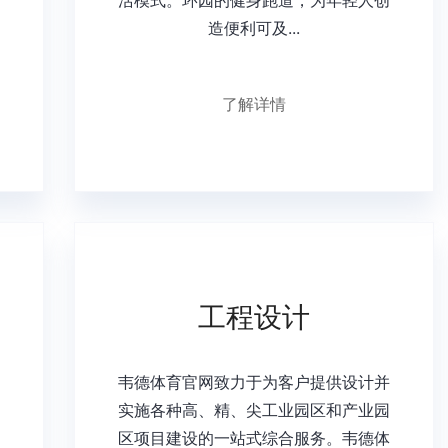
造便利可及...
了解详情
工程设计
韦德体育官网致力于为客户提供设计并
实施各种高、精、尖工业园区和产业园
区项目建设的一站式综合服务。韦德体