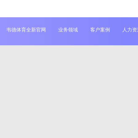
韦德体育全新官网
业务领域
客户案例
人力资