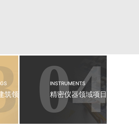
3
04
NGS
INSTRUMENTS
建筑领域
精密仪器领域项目