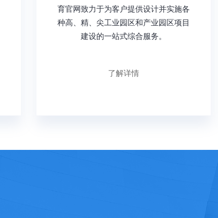
育官网致力于为客户提供设计并实施各
种高、精、尖工业园区和产业园区项目
建设的一站式综合服务。
了解详情