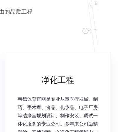
由的品质工程
净化工程
韦德体育官网是专业从事医疗器械、制
药、手术室、食品、化妆品、电子厂房
等洁净室规划设计、制作安装、调试一
体化服务的专业公司。多年来公司励精
图治、不断创新，在净化工程领域中一