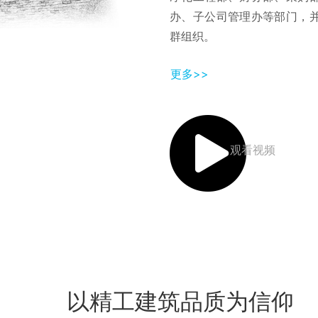
办、子公司管理办等部门，
群组织。
更多>>
观看视频
以精工建筑品质为信仰