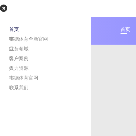
韦德体育官网
首页
首页
韦德体育全新官网
业务领域
客户案例
人力资源
韦德体育官网
联系我们