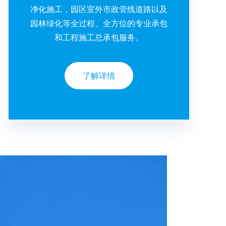
净化施工，园区室外市政管线道路以及
园林绿化等全过程、全方位的专业承包
和工程施工总承包服务。
了解详情