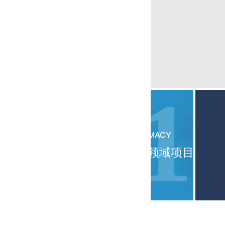
01
FOOD PHARMACY
食品制药领域项目