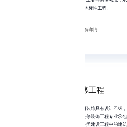
建了大量地标性工程。
了解详情
装修工程
韦德体育全新官网装饰具有设计乙级，
施工壹级的建筑装修装饰工程专业承包
资质，专业提供各类建设工程中的建筑