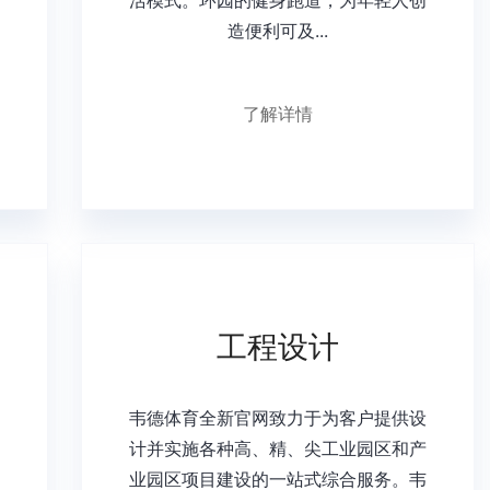
造便利可及...
了解详情
工程设计
韦德体育全新官网致力于为客户提供设
计并实施各种高、精、尖工业园区和产
业园区项目建设的一站式综合服务。韦