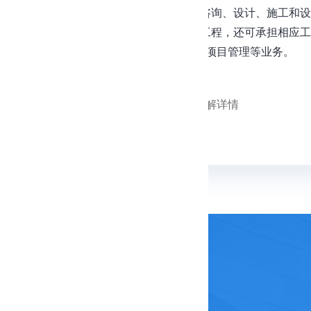
装饰装修项目的咨询、设计、施工和设
计与施工一体化工程，还可承担相应工
程的总承包、项目管理等业务。
了解详情