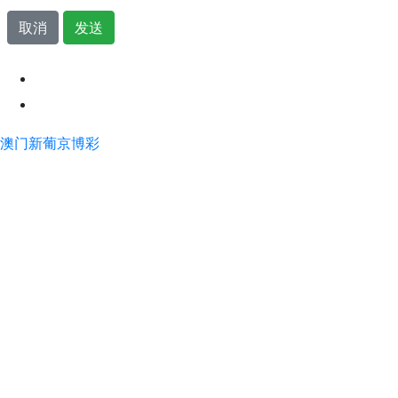
取消
发送
澳门新葡京博彩