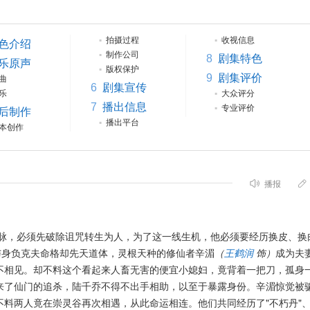
▪
拍摄过程
▪
收视信息
色介绍
▪
制作公司
8
剧集特色
乐原声
▪
版权保护
9
剧集评价
曲
6
剧集宣传
乐
▪
大众评分
7
播出信息
▪
专业评价
后制作
▪
播出平台
本创作
播报
脉，必须先破除诅咒转生为人，为了这一线生机，他必须要经历换皮、换
与身负克夫命格却先天道体，灵根天种的修仙者辛湄
（
王鹤润
饰）
成为夫
不相见。却不料这个看起来人畜无害的便宜小媳妇，竟背着一把刀，孤身
来了仙门的追杀，陆千乔不得不出手相助，以至于暴露身份。辛湄惊觉被
料两人竟在崇灵谷再次相遇，从此命运相连。他们共同经历了"不朽丹"、