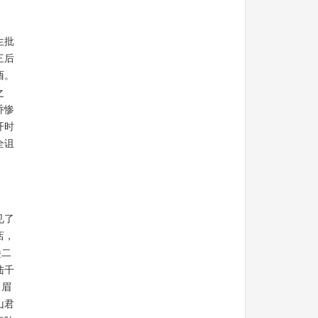
生批
三后
酉。
之
乔惨
开时
全诅
见了
店，
堡二
陆千
。眉
山君