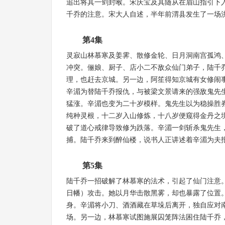
追出将其一剑封喉。宋庆宝及其随从在眉山指引下
千乔的注意。宋大人自述，半年前渭县发生了一场
第4集
灵寂山林慕寒及姜霁、散修金轮、日月洞南宫孤鸿
冲突。俪娘、厨子、店小二不敌众仙门弟子，陆千
理，也赶去京城。另一边，阿笙得知京城有女修闹
辛湄为替陆千乔报仇，与被梁文景请来的强敌鬼先
猛涨。辛湄也变为二十岁模样。鬼先生以为稳操胜
纯种灵根，十二岁入山修炼，十八岁便窥得金丹之
破了道心戒律导致修为跌落。辛湄一剑斩杀鬼先生
捕。陆千乔来到醉仙楼，说书人正讲述着辛湄为夫
第5集
陆千乔一招破解了林慕寒的法术，引起了仙门注意
日幡）攻击。她以月华击散黑雾，却也暴露了位置
身。辛湄将小刀、酒酒藏在草垛后离开，独自应对
场。另一边，林慕寒试图施展囚笼阵法困住陆千乔