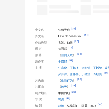
[34]
中文名
佳偶天成
[14]
外文名
Fate Chooses You
[26]
作品类型
古装、仙侠
[11]
语 言
普通话
[34]
原 著
《
佳偶天成
》
[34]
原作者
十四郎
主 演
任嘉伦
、
王鹤润
、
张凯莹
、
王以纶
、
黄
[34]
孙泽源
、
张祎格
、
丁笑滢
、
肖顺尧
[23]
片头曲
《
生当何为
》
[23]
片尾曲
《
问天
》
[26]
制片地区
中国内地
[34]
导 演
郭虎
[34]
编 剧
赵娜
（总编剧）
、
陈晨
、
徐权