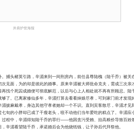
并肩护世海报
外。捕头楮英引路，辛湄来到一间刑房内，前任县尊陆槐（陆千乔）被关
初次见面，为的却是彼此的婚事。原来辛湄被大师批命克夫，需成三次亲
着再找个死囚成婚便可彻底解厄，以后与心上人相处就不再有所顾忌。陆
就够了。已离家修仙多年，辛湄打算去看看婶娘尽孝，可到家门前才发现
辛湄披麻戴孝，身边其他守孝者她却一个不识。直到宾客散尽，辛湄才见
过七旬的小胖却已成了干瘦老头，咬不动他们当年爱吃的糕点了。辛湄应
。过程中，辛湄得知陆千乔的罪行——他因贪污受贿、抬高粮价导致百姓
日，辛湄看望陆千乔，承诺婚后会为他烧纸钱，让子孙后代拜祭他。