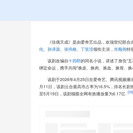
《佳偶天成》是由爱奇艺出品，欢瑞世纪联合
伦
、
孙泽源
、
张祎格
、
丁笑滢
领衔主演，
肖顺尧
特
该剧改编自
十四郎
的同名小说，讲述了身负"五
绑定命运，携手共闯"换皮、换肉、换血、换骨、换
该剧于2026年4月25日在爱奇艺、腾讯视频播
月11日，该剧云合最高市占率为16.5%，排名长剧
[33]
至5月19日，该剧猫眼全网有效播放量为6.17亿