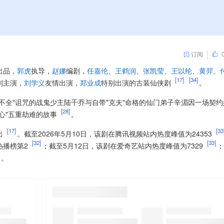
订阅
出品，
郭虎
执导，
赵娜
编剧，
任嘉伦
、
王鹤润
、
张凯莹
、
王以纶
、
黄羿
、
[17]
[34]
别主演，
刘学义
友情出演，
郑业成
特别出演的古装仙侠剧
。
不全"诅咒的战鬼少主陆千乔与自带"克夫"命格的仙门弟子辛湄因一场契约
[28]
心"五重劫难的故事
。
[17]
[33
出
。截至2026年5月10日，该剧在腾讯视频站内热度峰值为24353
[32]
[33]
热播榜第2
；截至5月12日，该剧在爱奇艺站内热度峰值为7329
；
。