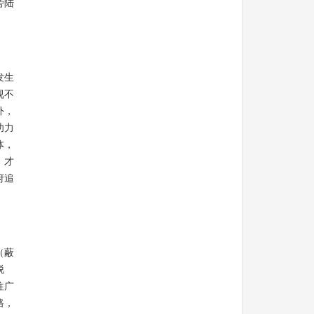
旁陆
发生
视不
外，
功力
体，
，才
府追
（蔽
脱
往广
路，