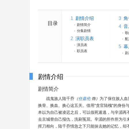
1
剧情介绍
3
角
目录
▪
剧情简介
4
音
▪
分集剧情
▪
歌
2
演职员表
▪
配
▪
演员表
5
幕
▪
职员表
▪
剧
剧情介绍
剧情简介
战鬼族人陆千乔
（
任嘉伦
饰）
为了保住族人血
换骨、换血、换心这五关。借用"贪官陆槐"的身份
本以为自己被凌迟之后，可以假死遁逃，与辛湄再
去京城替自己报仇，洗刷冤屈。辛湄的所作所为引
挥刀相向，陆千乔情急之下只能抹去她的记忆，却不