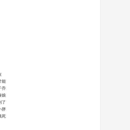
在
才能
千乔
婶娘
到了
小胖
饿死