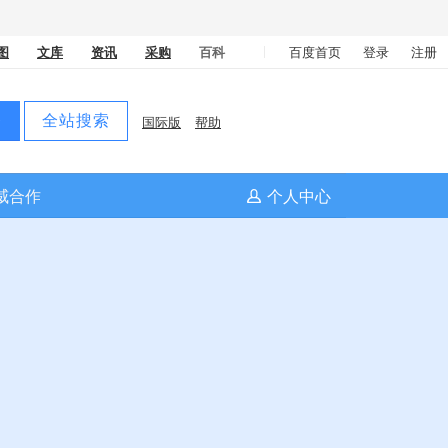
图
文库
资讯
采购
百科
百度首页
登录
注册
条
全站搜索
国际版
帮助
威合作
个人中心