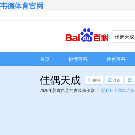
韦德体育官网
首页
秒懂百科
特色百科
佳偶天成
播报
讨论
2026年郭虎执导的古装仙侠剧
展开
17个同名词条