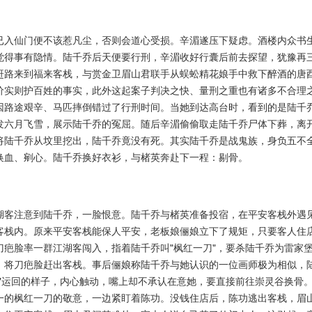
已入仙门便不该惹凡尘，否则会道心受损。辛湄遂压下疑虑。酒楼内众书
觉得事有隐情。陆千乔后天便要行刑，辛湄收好行囊后前去探望，犹豫再
赶路来到福来客栈，与赏金卫眉山君联手从蜈蚣精花娘手中救下醉酒的唐
价实则护百姓的事实，此外这起案子判决之快、量刑之重也有诸多不合理
因路途艰辛、马匹摔倒错过了行刑时间。当她到达高台时，看到的是陆千
发六月飞雪，展示陆千乔的冤屈。随后辛湄偷偷取走陆千乔尸体下葬，离
将陆千乔从坟里挖出，陆千乔竟没有死。其实陆千乔是战鬼族，身负五不
换血、剜心。陆千乔换好衣衫，与楮英奔赴下一程：剔骨。
湖客注意到陆千乔，一脸恨意。陆千乔与楮英准备投宿，在平安客栈外遇
客栈内。原来平安客栈能保人平安，老板娘俪娘立下了规矩，只要客人住
疤脸率一群江湖客闯入，指着陆千乔叫"枫红一刀"，要杀陆千乔为雷家
，将刀疤脸赶出客栈。事后俪娘称陆千乔与她认识的一位画师极为相似，
"运回的样子，内心触动，嘴上却不承认在意她，要直接前往崇灵谷换骨
一的枫红一刀的敬意，一边紧盯着陈功。没钱住店后，陈功逃出客栈，眉