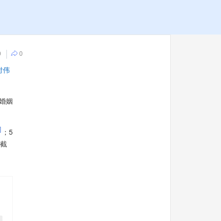
0
0
付伟
婚姻
]
；5
截