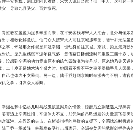
入住平安客栈，眉山君问其难处，宋大人说自己惹了仙门中人。这引起一
洪灾，导致九县受灾、百姓惨死。
、青虹教左盈盈为捉拿辛湄而来，在平安客栈与宋大人汇合，意外与俪娘
乔出手相救化解危机。仙门众人携宋大人前往京城抓辛湄，陆千乔无法坐
事之事，怀疑那女修就是师姐辛湄，也动身前往京城。京城，梁文景府邸
生对抗。鬼先生感慨辛湄年轻气盛，竟借蔽日幡倒流时间重返三四十岁，
券，没想到辛湄的功力竟由原本的练气四阶涨为金丹期。原来她乃先天道
境，二十岁正是她术法全盛之时。她因看不惯不平之事屡屡插手凡人因果
，自己也体力不支晕倒。另一边，陆千乔赶到京城时辛湄去向不明，遭官
报仇之事，引发众人感慨。
。辛湄在梦中忆起儿时与战鬼孩童厮杀的情景，惊醒后立刻遭遇人形黑雾
。姜霁追上辛湄过招，辛湄体力不支，却凭胸前吊坠爆发的力量震飞姜霁
南宫孤鸿、左盈盈的夹击。在楮英指挥的鸟群的支援下，辛湄找准时机逃
，陆千乔一掌破阵，林慕寒备受打击后离开。辛湄被姜霁的承影剑拦住去