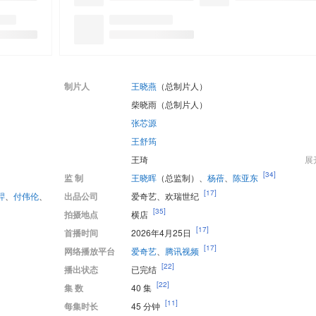
制片人
王晓燕
（总制片人）
柴晓雨
（总制片人）
张芯源
王舒筠
王琦
展
[34]
监 制
王晓晖
（总监制）、
杨蓓
、
陈亚东
[17]
羿
、
付伟伦
、
出品公司
爱奇艺、欢瑞世纪
[35]
拍摄地点
横店
[17]
首播时间
2026年4月25日
[17]
网络播放平台
爱奇艺
、
腾讯视频
[22]
播出状态
已完结
[22]
集 数
40 集
[11]
每集时长
45 分钟