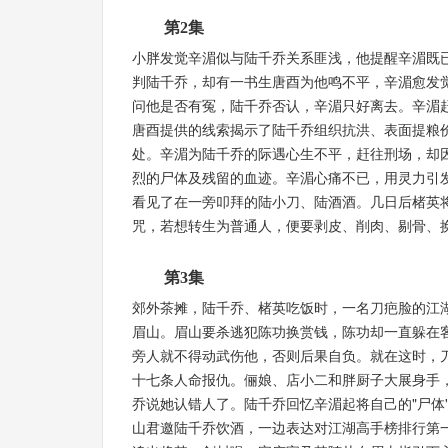
第2集
小胖发觉辛湄似与陆千乔关系匪浅，他提醒辛湄既
判陆千乔，却有一书生唐酉为他鸣不平，辛湄愈发
问他是否有冤，陆千乔否认，辛湄只好离去。辛湄
唐酉提供的线索揭示了陆千乔组织抗洪、表面提粮
处。辛湄为陆千乔的际遇心生不平，赶往刑场，却
烈的尸体及残留的血迹。辛湄心痛不已，用灵力引
看见了在一旁叩拜的陆小刀、陆酒酒。几日后楮英
咒，若想转生为普通人，便要剥皮、削肉、剔骨、
第3集
郊外茶摊，陆千乔、楮英吃饭时，一名刀疤脸的江
眉山。眉山要杀逃犯陈功换赏钱，陈功却一直躲在
旁人就不得动武伤他，否则后果自负。就在这时，刀
十七条人命报仇。俪娘、店小二和胖厨子大展身手
乔说她认错人了。陆千乔回忆辛湄起将自己的"尸体
山君邀陆千乔饮酒，一边表达对江湖高手榜排行第