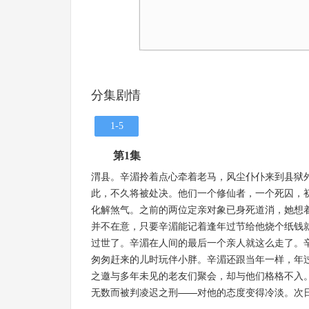
分集剧情
1-5
第1集
渭县。辛湄拎着点心牵着老马，风尘仆仆来到县狱
此，不久将被处决。他们一个修仙者，一个死囚，
化解煞气。之前的两位定亲对象已身死道消，她想
并不在意，只要辛湄能记着逢年过节给他烧个纸钱
过世了。辛湄在人间的最后一个亲人就这么走了。
匆匆赶来的儿时玩伴小胖。辛湄还跟当年一样，年
之邀与多年未见的老友们聚会，却与他们格格不入
无数而被判凌迟之刑——对他的态度变得冷淡。次