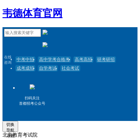
韦德体育官网
在线
中考中招
高中学考合格考
高考高招
研考研招
咨询
成考成招
自学考试
社会考试
扫码关注
首都招考公众号
切换
导航
北京教育考试院
导航