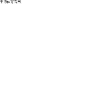
韦德体育官网