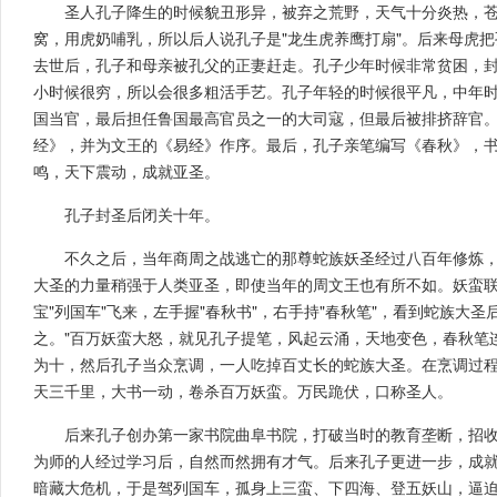
圣人孔子降生的时候貌丑形异，被弃之荒野，天气十分炎热，
窝，用虎奶哺乳，所以后人说孔子是"龙生虎养鹰打扇"。后来母虎
去世后，孔子和母亲被孔父的正妻赶走。孔子少年时候非常贫困，封
小时候很穷，所以会很多粗活手艺。孔子年轻的时候很平凡，中年
国当官，最后担任鲁国最高官员之一的大司寇，但最后被排挤辞官
经》，并为文王的《易经》作序。最后，孔子亲笔编写《春秋》，
鸣，天下震动，成就亚圣。
孔子封圣后闭关十年。
不久之后，当年商周之战逃亡的那尊蛇族妖圣经过八百年修炼
大圣的力量稍强于人类亚圣，即使当年的周文王也有所不如。妖蛮
宝"列国车"飞来，左手握"春秋书"，右手持"春秋笔"，看到蛇族大
之。"百万妖蛮大怒，就见孔子提笔，风起云涌，天地变色，春秋笔
为十，然后孔子当众烹调，一人吃掉百丈长的蛇族大圣。在烹调过
天三千里，大书一动，卷杀百万妖蛮。万民跪伏，口称圣人。
后来孔子创办第一家书院曲阜书院，打破当时的教育垄断，招
为师的人经过学习后，自然而然拥有才气。后来孔子更进一步，成
暗藏大危机，于是驾列国车，孤身上三蛮、下四海、登五妖山，逼