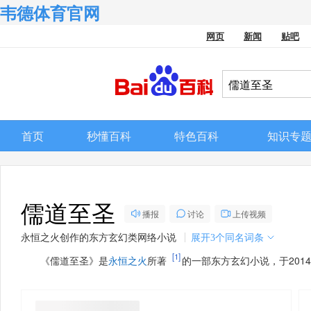
韦德体育官网
网页
新闻
贴吧
首页
秒懂百科
特色百科
知识专
儒道至圣
播报
讨论
上传视频
永恒之火创作的东方玄幻类网络小说
展开
3个同名词条
[1]
《儒道至圣》是
永恒之火
所著
的一部东方玄幻小说，于201