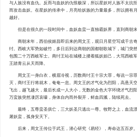
与人族没有血仇。反而与血妖的仇恨极深，所以星妖对人族不太抗
而攻击血妖。在星妖的传承中，月亮给妖族的力量最多，所以拥有
越好。
但是在很久的一段时间中，血妖血蛮一直独霸妖界，直到商朝
商朝末年，西伯侯姬昌即后来的周文王，观日月星空写成千古
纣。西岐大军势如破竹，多日后到达商朝的国都朝歌城下，城门突
包围二十万西岐军士。商纣王站在城楼上搂着狐妖妲己，大骂西岐
王踏青云从天而降。
周文王一身白衣，横眉冷视，历数商纣王十宗大罪，每说一宗
灭，商纣王行将就木，奄奄一息。周文王的才气化为烈阳，高悬天
飞出，越飞越大，最后长成一人大小，无数的金色大字环绕才气烈
万蛮族突然凄厉哀嚎，身体自内而外裂开，鲜血四溅，陆续死去。
最终，五尊蛮圣俱亡，三大妖圣只逃出一尊。牧野之上，血流
屠妖蛮，孤身安天下。
后来，周文王传位于武王，潜心研究《易经》，寿命达五百岁