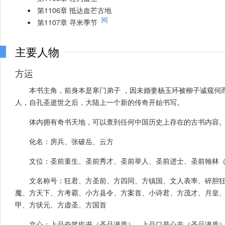
第1106章 抵达血芒古地
[6]
第1107章 寻米季节
主要人物
方运
本书主角，前身本是寒门弟子 ，因未婚妻杨玉环被柳子诚窥伺
人，自孔圣逝世之后，大陆上一个新的传奇开始书写。
体内拥有奇书天地，可以查到任何中国历史上存在的古书内容
化名：房兵、张破岳、云方
文位：圣前童生、圣前秀才、圣前举人、圣前进士、圣前翰林
文名称号：狂君、方圣前、方四同、方镇国、文人表率、碎胆
魔、方天下、方考霸、小方县令、方案首、小诗君、方茂才、月皇
甲、方状元、方虚圣、方国首
文心：上品奋笔疾书（圣品潜质）、上品口是心非（圣品潜质）