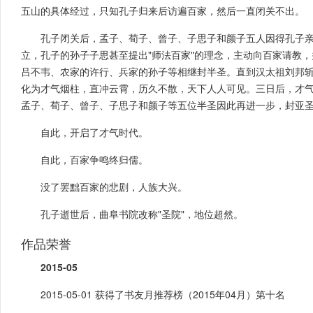
五山的具体经过，只知孔子归来后访遍百家，然后一直闭关不出。
孔子闭关后，孟子、荀子、曾子、子思子和颜子五人因得孔子
立，孔子的孙子子思甚至提出"师法百家"的理念，主动向百家请教
吕不韦、农家的许行、兵家的孙子等相继封半圣。直到汉太祖刘邦
化为才气烟柱，直冲云霄，历久不散，天下人人可见。三日后，才
孟子、荀子、曾子、子思子和颜子等五位半圣因此再进一步，封亚
自此，开启了才气时代。
自此，百家争鸣终归儒。
没了罢黜百家的悲剧，人族大兴。
孔子逝世后，曲阜书院改称"圣院"，地位超然。
作品荣誉
2015-05
2015-05-01 获得了书友月推荐榜（2015年04月）第十名