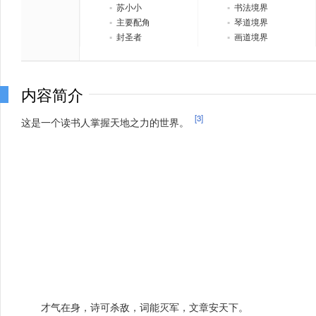
▪
苏小小
▪
书法境界
▪
主要配角
▪
琴道境界
▪
封圣者
▪
画道境界
内容简介
[3]
这是一个读书人掌握天地之力的世界。
才气在身，诗可杀敌，词能灭军，文章安天下。