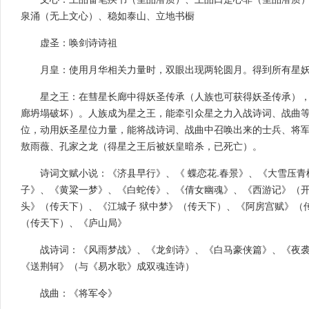
泉涌（无上文心）、稳如泰山、立地书橱
虚圣：唤剑诗诗祖
月皇：使用月华相关力量时，双眼出现两轮圆月。得到所有星
星之王：在彗星长廊中得妖圣传承（人族也可获得妖圣传承）
廊坍塌破坏）。人族成为星之王，能牵引众星之力入战诗词、战曲
位，动用妖圣星位力量，能将战诗词、战曲中召唤出来的士兵、将
敖雨薇、孔家之龙（得星之王后被妖皇暗杀，已死亡）。
诗词文赋小说：《济县早行》、《 蝶恋花.春景》、《大雪压
子》、《黄粱一梦》、《白蛇传》、《倩女幽魂》、《西游记》（
头》（传天下）、《江城子 狱中梦》（传天下）、《阿房宫赋》（
（传天下）、《庐山局》
战诗词：《风雨梦战》、《龙剑诗》、《白马豪侠篇》、《夜
《送荆轲》（与《易水歌》成双魂连诗）
战曲：《将军令》