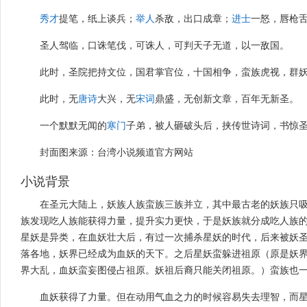
秀才
提笔，纸上谈兵；
举人
杀敌，出口成章；
进士
一怒，唇枪
圣人驾临，口诛笔伐，可诛人，可判天子无道，以一敌国。
此时，圣院把持文位，国君掌官位，十国相争，蛮族虎视，群
此时，无
唐诗
大兴，无
宋词
鼎盛，无创新文章，百年无新圣。
一个默默无闻的
寒门
子弟，被人砸破头后，挟传世诗词，书惊
封面图来源：台湾小说频道官方网站
小说背景
在圣元大陆上，妖族人族蛮族三族并立，其中最古老的妖族只
族发现吃人族能获得力量，提升实力更快，于是妖族就分成吃人族
星妖是异类，在血妖壮大后，有过一次捕杀星妖的时代，后来被妖
落各地，妖界已经成为血妖的天下。之后星妖蛮躲进祖原（原是妖
界大乱，血妖蛮妄图侵占祖原。妖祖后裔只能关闭祖原。）蛮族也
血妖获得了力量。但在动用气血之力的时候容易失去理智，而