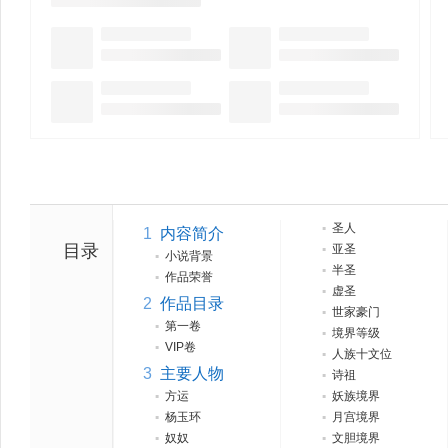
▪
圣人
1
内容简介
目录
▪
亚圣
▪
小说背景
▪
半圣
▪
作品荣誉
▪
虚圣
2
作品目录
▪
世家豪门
▪
第一卷
▪
境界等级
▪
VIP卷
▪
人族十文位
3
主要人物
▪
诗祖
▪
方运
▪
妖族境界
▪
杨玉环
▪
月宫境界
▪
奴奴
▪
文胆境界