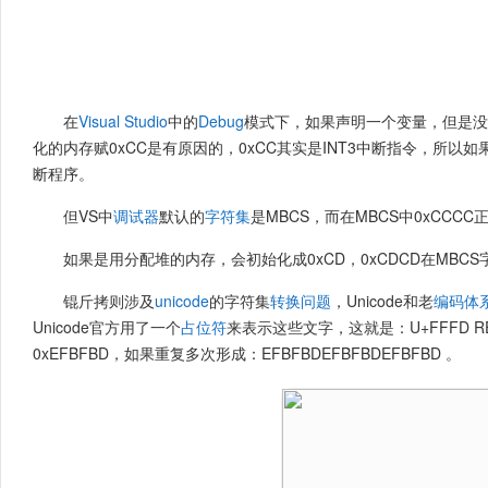
在
Visual Studio
中的
Debug
模式下，如果声明一个变量，但是没
化的内存赋0xCC是有原因的，0xCC其实是INT3中断指令，所以
断程序。
但VS中
调试器
默认的
字符集
是MBCS，而在MBCS中0xCC
如果是用分配堆的内存，会初始化成0xCD，0xCDCD在MBC
锟斤拷则涉及
unicode
的字符集
转换问题
，Unicode和老
编码体
Unicode官方用了一个
占位符
来表示这些文字，这就是：U+FFFD REP
0xEFBFBD，如果重复多次形成：EFBFBDEFBFBDEFBFBD 。