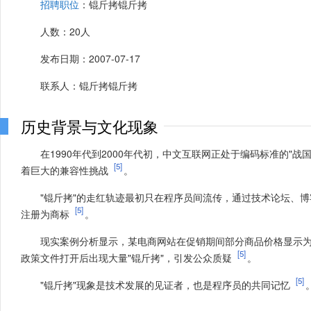
招聘职位
：锟斤拷锟斤拷
人数：20人
发布日期：2007-07-17
联系人：锟斤拷锟斤拷
历史背景与文化现象
在1990年代到2000年代初，中文互联网正处于编码标准的"战国时
[5]
着巨大的兼容性挑战
。
"锟斤拷"的走红轨迹最初只在程序员间流传，通过技术论坛、
[5]
注册为商标
。
现实案例分析显示，某电商网站在促销期间部分商品价格显示为
[5]
政策文件打开后出现大量"锟斤拷"，引发公众质疑
。
[5]
"锟斤拷"现象是技术发展的见证者，也是程序员的共同记忆