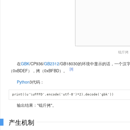
锟斤拷
在
GBK
/CP936/
GB2312
/GB18030的环境中显示的话，一个汉
[3]
（0xBDEF），拷（0xBFBD）。
Python
3代码：
print((u'\uFFFD'.encode('utf-8')*2).decode('gbk'))
输出结果："锟斤拷"。
产生机制