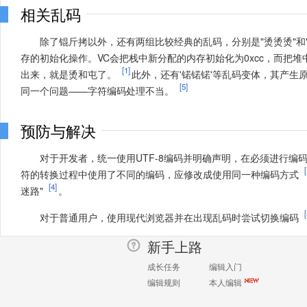
相关乱码
除了锟斤拷以外，还有两组比较经典的乱码，分别是"烫烫烫"和"屯
存的初始化操作。VC会把栈中新分配的内存初始化为0xcc，而把堆中新
[1]
出来，就是烫和屯了。
此外，还有'锘锘锘'等乱码变体，其产生
[5]
同一个问题——字符编码处理不当。
预防与解决
对于开发者，统一使用UTF-8编码并明确声明，在必须进行编
符的转换过程中使用了不同的编码，应修改成使用同一种编码方式
[4]
迷路"
。
[
对于普通用户，使用现代浏览器并在出现乱码时尝试切换编码
新手上路
成长任务
编辑入门
编辑规则
本人编辑