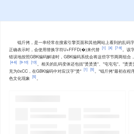
锟斤拷，是一串经常在搜索引擎页面和其他网站上看到的乱码
[1]
[4]
[7-9]
正确表示时，会使用替换字符U+FFFD(�)来代替
。该字
错误地按照GBK编码解读时，GBK编码系统会将这些字节两两组合，分
[4-6]
[9-10]
[13]
。相关的乱码变体还包括"烫烫烫"、"屯屯屯"
。"烫烫
[1]
[5]
充为0xCC，在GBK编码中对应汉字"烫"
。"锟斤拷"最初在
[5]
色文化现象
。