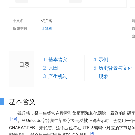
中文名
锟斤拷
属
所属学科
计算机
原
1
基本含义
4
示例
目录
2
原因
5
历史背景与文化
3
产生机制
现象
基本含义
锟斤拷，是一串经常在搜索引擎页面和其他网站上看到的乱码
[7-8]
。当Unicode字符集中某些字符无法被正确表示时，会使用一个特殊
CHARACTER）来代替
。这个占位符在UTF-8编码中对应的字节是0x
[4]
码解读时，就会显示出"锟斤拷"这样的乱码
。