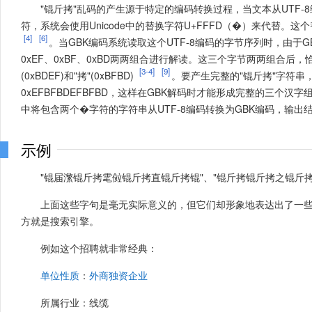
"锟斤拷"乱码的产生源于特定的编码转换过程，当文本从UTF-
符，系统会使用Unicode中的替换字符U+FFFD（�）来代替
。这个替
[4]
[6]
。当GBK编码系统读取这个UTF-8编码的字节序列时，由于
0xEF、0xBF、0xBD两两组合进行解读
。这三个字节两两组合后，恰好分
[3-4]
[9]
(0xBDEF)和"拷"(0xBFBD)
。要产生完整的"锟斤拷"字符串
0xEFBFBDEFBFBD，这样在GBK解码时才能形成完整的三个汉字
中将包含两个�字符的字符串从UTF-8编码转换为GBK编码，输出结
示例
"锟届瀿锟斤拷雮傡锟斤拷直锟斤拷锟"、"锟斤拷锟斤拷之锟斤拷
上面这些字句是毫无实际意义的，但它们却形象地表达出了一
方就是搜索引擎。
例如这个招聘就非常经典：
单位性质
：
外商独资企业
所属行业：线缆