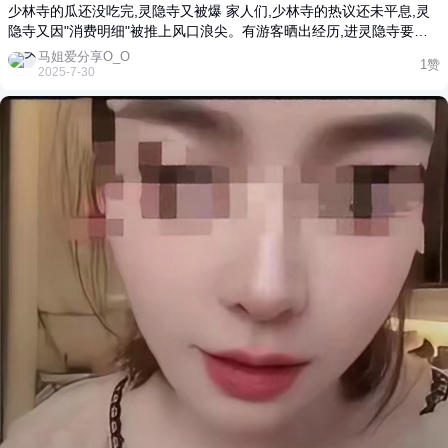
少林寺的瓜还没吃完,灵隐寺又被爆 家人们,少林寺的热议还未平息,灵
隐寺又因"消费明细"被推上风口浪尖。有游客晒出经历,进灵隐寺要先
花45元买飞来峰门票,进入景区后还得再掏30元买香花券,还没踏入寺
马姐爱分享O_O
1赞
门,75元就没了。这还不算完,媒体曝光寺门口一个仅8.5平米的小卖部,
2025-7-30
年租金竟拍出260万,经过103轮激烈竞拍才落定。 消息一出,网友们炸
开了锅。有人觉得寺庙运营维护确实需要资金,商业化难以避免。灵隐
寺每年接待大量游客,2023年客流量达1200万人次,仅门票收入就有3.6
亿元,这些钱一部分用于寺庙日常维护、僧人的生活开销,另一部分也投
入到文化传承、公益事业中 。像灵隐寺免费向社会发放年历、腊八粥,
举办慈孝文化节等弘扬传统文化的活动,还将募集的善款用于公益,这些
都需要资金支持。 但更多人认为,如今烧香拜佛逐渐变味成"花钱打
卡"。在一些寺庙,消费项目层出不穷。白马寺佛珠标价上千,寒山寺祈
福牌按价格论"心诚",大昭寺周边沦为网红商铺街。在灵隐寺,除了门票,
其特产陈皮酱油定价58元,年销量却超5.6万瓶,收入超320万元。商业化
带来的高消费,让不少普通香客望而却步,信仰被蒙上了一层浓厚的金钱
气息。 从行业整体来看,寺庙经济在近年来迅速扩张,已形成完整产业
链,年规模超千亿元。这背后,是年轻人寻求精神寄托,催热寺庙游的大趋
势。2023年寺庙相关景区门票订单量同比增长310%,95后和00后游客
占比达50%。可过度商业化也引发诸多问题,部分寺庙存在强制消费、
资本无序介入等乱象。为此,国家也出台了相关政策,禁止商业资本介入
宗教活动场所运营。 灵隐寺光泉法师也曾明确表示坚决抵制佛教商业
化,灵隐寺一直努力在依法依规管理寺院、发展自养经济的同时,保持佛