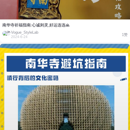
南华寺祈福指南:心诚则灵,好运连连🙏
Vogue_StyleLab
1赞
2024-6-24