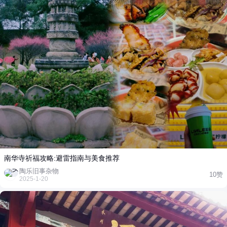
南华寺祈福攻略:避雷指南与美食推荐
陶乐旧事杂物
10赞
2025-1-20