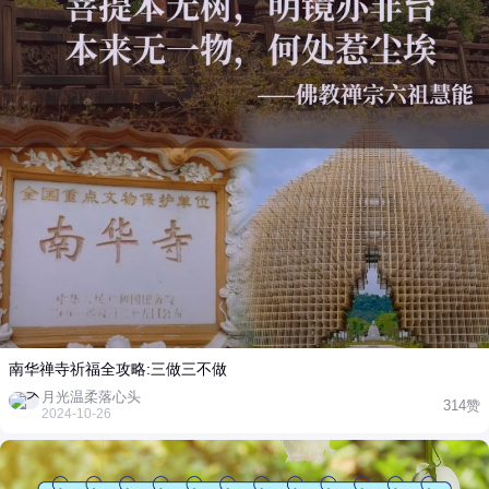
南华禅寺祈福全攻略:三做三不做
月光温柔落心头
314赞
2024-10-26