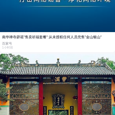
南华禅寺辟谣"售卖祈福套餐":从未授权任何人员兜售"金山银山"
百家号
1小时前