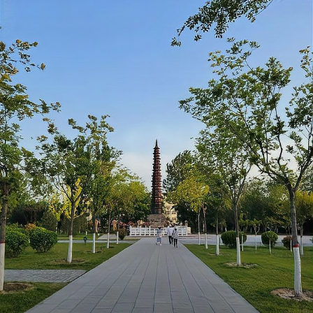
后院搭了个小神龛,道士是老板亲戚穿的戏服,抽签还要额外付50元解签
费!全程傻眼。 交通倒是方便,高铁直达然后景区直通车。市容干净,但
民宿区拉客现象严重,到处是"住宿送祈福"的横幅。汉斯去真正的青城
山道观一对比,发现正规道观门票才20元,早课免费,彻底破防。他由衷
佩服中国景区的商业化套路之深,连外国人都不放过。 最后汉斯总结:真
正的差距不是风景不如德国,而是这种捆绑消费的"智慧"让普通地级市
也能把游客钱包掏空。你被青城山民宿坑过吗?来评论区说说!