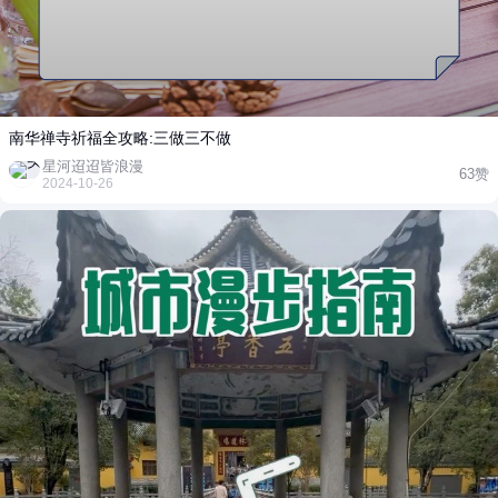
南华禅寺祈福全攻略:三做三不做
星河迢迢皆浪漫
63赞
2024-10-26