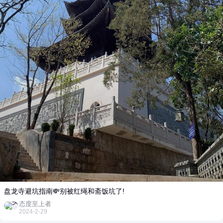
盘龙寺避坑指南💸别被红绳和斋饭坑了!
态度至上者
2024-2-29