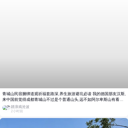
青城山民宿捆绑道观祈福套路深,养生旅游避坑必读 我的德国朋友汉斯,
来中国前觉得成都青城山不过是个普通山头,远不如阿尔卑斯山有看头,
优越感拉满。结果亲自来了一趟,直接被当地民宿套路狠狠上了一课
踏浪戏沧波
——后劲大到骂了一路! 汉斯到青城山脚订了家民宿,前台热情推荐"道
2小时前
观祈福套餐",说住店客人优惠价388元,包含早课、抽签、素斋。他心想
体验下中国道教文化不错,交钱后才发现:这所谓的"道观"其实就是民宿