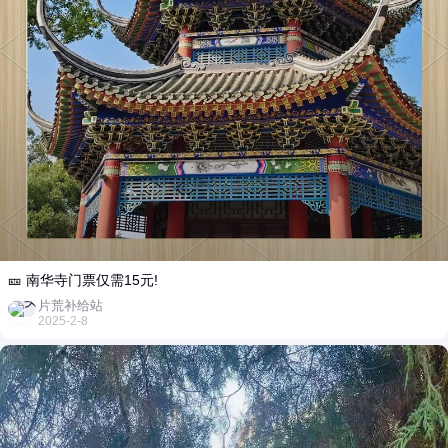
🎫 南华寺门票仅需15元!
片荒补给站
2025-2-8