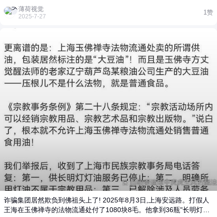
人账号停在7月24日清晨6点58分,最后一条动态还是给信徒的祈福语。
薄荷视觉
1赞
这已经不是第一次传闻了,但这次连寺院的法师都支支吾吾:"等官方消
2025-7-27
息。"电话那头的忙音,比任何回答都让人心里发毛。 说起来,释永信这
些年的争议就没断过。2015年,弟子释延鲁实名举报他索要700万、名
下有16辆豪车,甚至怀疑他有私生子。当时调查组查了两年,说"举报不
实",可"双户口""海外资产"这些词,就像香灰落在绸缎上,怎么掸都留痕
迹。这次更玄乎,有消息说举报信里写着他在德国柏林有三栋别墅,美国
硅谷还有几千万存款。我盯着手机屏幕,突然想起去年去少林寺,香火钱
箱旁边摆着二维码,功德簿变成了POS机,心里那股说不出的滋味又涌上
来。 你敢信吗?这个把少林寺做成商业帝国的方丈,曾经也是个一心向
佛的小沙弥。16岁出家的释永信,跟着师父行正长老游学四年,回来就一
头扎进藏经阁整理典籍。1999年他当上住持时,少林寺年收入才几十万,
如今光注册商标就有700多个,从"少林素饼"到"少林功夫",连德国都开了
10多家禅修中心。2022年,他花4.52亿在郑州拍下"地王",要建禅意商业
综合体,这事在登封闹得沸沸扬扬——出租车司机都说,以前少林寺门口
就几家小卖部,现在全是武术学校和素菜馆,GDP都翻了几番。 可风光
背后,暗礁重重。嵩山景区管委会和少林寺因为门票分成掐了十几
年,2013年少林寺直接把管委会告上法庭,追讨5000万欠款。更让人咂
舌的是,释永信名下企业占股80%,虽说是"代持",但光澳洲那18000亩地,
就花了412万澳币,说是建禅修中心,可旁边就是高尔夫球场和度假村。
信徒们捐的香火钱,到底有多少进了寺院账户?每年财务公示就写"用于
诈骗集团居然欺负到佛祖头上了! 2025年8月3日,上海安远路。打假人
寺庙维护",连个明细账都没有。 事情传到网上,评论炸开了锅。有人说
王海在玉佛禅寺的法物流通处付了1080块8毛。他拿到36瓶"长明灯供