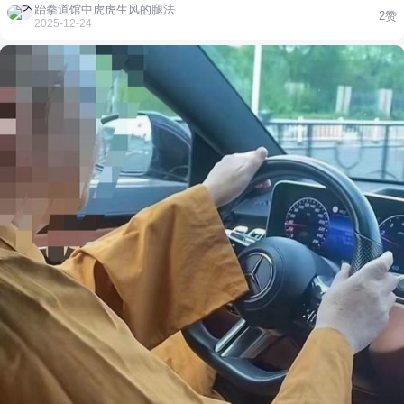
他是"佛教企业家",把少林文化带出了国门;有人指着他穿16万袈裟参加
油",瓶子标签上白纸黑字写着"大豆油"。 谁把门关上的? 那油根本没点
跆拳道馆中虎虎生风的腿法
2赞
两会的照片骂"酒肉和尚"。更讽刺的是,7月26日少林寺刚发声明否
着。他看见灯盏底下接着根透明塑料管,倒进去的油顺着管子直接流回
2025-12-24
认"被带走",还晒出释永信当天主持早课的视频,可他的账号依然停更,连
了一个大桶里。说白了,就是循环使用。他买的时候可是为了"供灯燃烧
登封市宗教局都没个准话。这种"薛定谔的方丈",比任何悬疑片都刺
祈福",这算怎么回事?老实讲,这和加油站短斤少两有啥区别。 根据《宗
激。 我突然想起2017年调查组的结论:"释永信没有私生女,被迁单是个
教事务条例》,寺庙里卖的东西得是专门的宗教用品。可你瞅瞅这包装,
别行为。"可那些没被证实的传闻,就像达摩洞前的云雾,散了又聚。佛
不就是超市里炒菜的油吗?上海民宗局后来的处理也证实了这点:油不是
门本应是清净地,如今却成了舆论场的角斗场。咱老百姓拜佛,求的是心
宗教用品,服务停了,干活的人也被辞了。 可事情到这儿就算完了吗? 王
安,可当功德箱变成聚宝盆,当方丈变成CEO,这佛
海那1080块钱,到现在还没说法。更关键的是,那家供应"大豆油"的公司,
到底和寺庙是什么关系?2024年《中国宗教调查报告》里提过宗教活动
场所财务监管的问题,可这种具体到一瓶油的买卖,光靠报告能盯住吗?
嗯,这事儿可不是头一回听说。 你想嘛,多少地方在卖"开光"手串,或者天
价"祈福香"?成本几块钱,转身就能标价几百。声音和气味倒是挺足,香火
味儿飘得老远,可里头的心思,早就不是那么回事了。监管总不能老是等
着像王海这样的人去举报吧? "先等等——那油钱退不退?" 目前还没答
案。 寺里的钟照常响,可信任这东西,一旦漏了,就跟那流走的灯油似的,
不好收回来。他们这么干,难道真的一点顾忌都没有?公众往后去这些地
方,心里难免要打个问号。这事儿最终怎么收尾,许多人还看着呢。