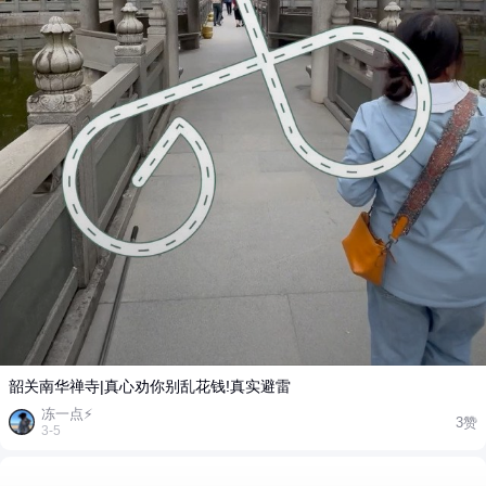
韶关南华禅寺|真心劝你别乱花钱!真实避雷
冻一点⚡️
3赞
3-5