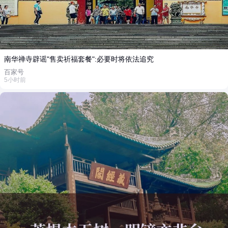
南华禅寺辟谣"售卖祈福套餐":必要时将依法追究
百家号
5小时前