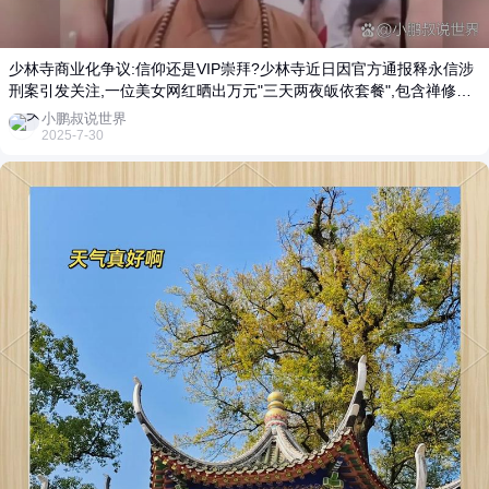
少林寺商业化争议:信仰还是VIP崇拜?少林寺近日因官方通报释永信涉
刑案引发关注,一位美女网红晒出万元"三天两夜皈依套餐",包含禅修、
合影、受戒证书等,甚至还有引荐"高端资源"。面对少林旅游衍生项目
小鹏叔说世界
的蓬勃发展,有人称赞商业化救活千年古刹,30%收入用于修塔林;有人则
2025-7-30
批评佛门CEO将信仰变成SKU,连开光都明码标价。当方丈微信成为某
种身份象征,我们究竟是在拜佛,还是在拜VIP?面对这样的选择题:给你1
万,你会选择少林三日体验还是直接捐公益?这无疑是对现代社会价值观
的一次深刻反思。 观点提炼少林寺的商业化之路,一方面带动了古刹的
活力,另一方面却让人反思信仰的纯粹性。在这个物质与精神交织的时
代,如何平衡二者之间的关系,值得我们深思。 文章 千年古刹少林寺再
次引发热议,万元"皈依套餐"让人惊掉下巴。一边是商业化救活传统文
化,一边是信仰被明码标价。当方丈微信成为身份象征,我们到底追求的
是信仰还是VIP?面对1万元的选择,你会选择体验少林还是捐助公益?这
不仅是选择题,更是对现代社会价值观的深刻反思。让我们共同探讨,如
何在物欲横流的时代,守护信仰的纯粹。