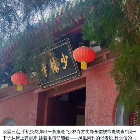
凌晨三点,手机突然弹出一条推送:"少林寺方丈释永信被带走调查!"我一
下子从床上弹起来,揉着眼睛仔细看——凤凰周刊的记者说,释永信的个