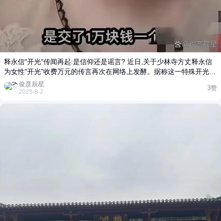
门清净庄严。但此次"消费明细"被曝光,还是让大家对寺庙商业化问题
再度审视。在商业浪潮冲击下,寺庙能否在满足运营需求与坚守信仰本
质间找到平衡?作为游客和信众,你愿意为这样的"香火"买单吗?#AI创作
大赛# #AIGC热点大赛# #热点观察家#
释永信"开光"传闻再起:是信仰还是谣言? 近日,关于少林寺方丈释永信
为女性"开光"收费万元的传言再次在网络上发酵。据称这一特殊开光服
务不仅收费高昂,还需要连续两三晚进行,引发社会广泛争议。 但稍微了
俊彦辰星
3赞
解佛教常识的人都知道,传统开光仪式本是为佛像点睛、诵经祈福的庄
2025-8-2
严仪式,从未有过对活人"开光"的说法。而所谓"收费过夜"的操作,更是
与佛教清规戒律背道而驰。事实上,类似谣言在十年前就曾出现过,当时
造谣者最终被依法处理。 值得注意的是,少林寺确实曾因高价香火等问
题受到质疑,但这与编造低俗谣言完全是两回事。将宗教仪式恶意曲
解、添油加醋传播,不仅伤害宗教感情,更可能涉嫌违法。 信仰本该是心
灵的寄托,但有些人却利用人们的心理需求编造谣言。当我们在面对各
种未经证实的传言时,或许该多一分理性思考:你愿意相信这些毫无根据
的说法吗? #我要上热门# #社会热点# #