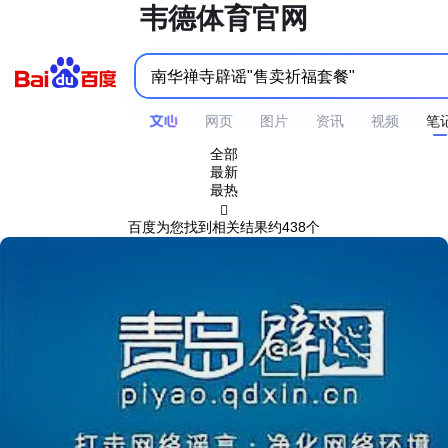
韦德体育官网
网页
图片
资讯
视频
笔
全部
最新
最热

百度为您找到相关结果约438个