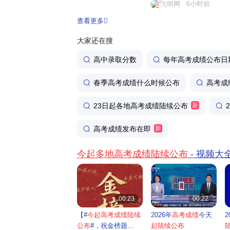
务系统，依托招生、学籍
光明网
6小时前
为考生和家长提供免费、
查看更多
力科学填报志愿。系统提供3
大家还在搜
高中录取分数
每年高考成绩公布日
春季高考成绩什么时候公布
高考成
23日起各地高考成绩陆续公布
新
高考成绩发布在即
新
今起多地高考成绩陆续公布
- 视频大


00:23
00:22
【#
今起高考成绩陆续
2026年
高考成绩
今天
2
公布
#，祝金榜题
起陆续公布