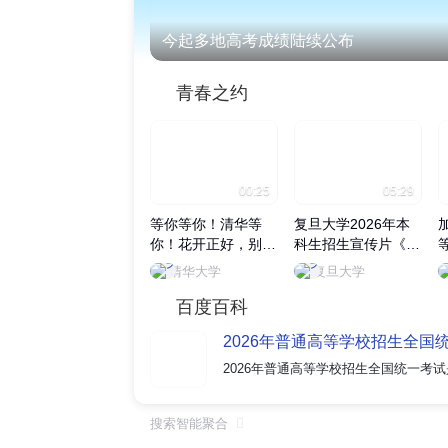
今起多地高考成绩陆续公布
青春之约
00:25
05:29
等你等你！清华等
复旦大学2026年本
你！花开正好，别辜
科生招生宣传片《无
负眼前季节，来清华
用之用》正式发布
清华大学
复旦大学
赴一场青春之约~
百度百科
2026年普通高等学校招生全国
搜索智能聚合
