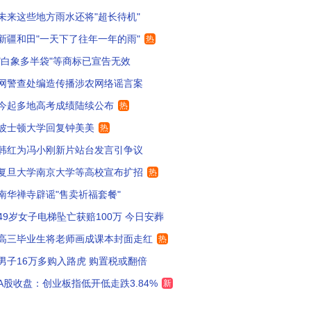
未来这些地方雨水还将"超长待机"
所以学子考出理想成绩，金榜题名
5
新疆和田"一天下了往年一年的雨"
热
9年高考，593，被裁现在在送外卖
1
"白象多半袋"等商标已宣告无效
网警查处编造传播涉农网络谣言案
也考的是清华，就是没考上
1
今起多地高考成绩陆续公布
热
怎么感觉比我儿子还紧张呢
6
波士顿大学回复钟美美
热
烤地瓜
1
韩红为冯小刚新片站台发言引争议
复旦大学南京大学等高校宣布扩招
热
考清华了！！！
271
南华禅寺辟谣"售卖祈福套餐"
所有学子金榜题名！上岸
126
49岁女子电梯坠亡获赔100万 今日安葬
004年我们高考，一晃22年过去了。。。。哎
48
高三毕业生将老师画成课本封面走红
热
男子16万多购入路虎 购置税或翻倍
农业大学研究生三十年，退休金每月200元。为祖国作贡献！
92
A股收盘：创业板指低开低走跌3.84%
新
高考已经不是30年前的改变人生了，现在只是人生的一个过程，没有其他，就是贡献学费罢了、
6