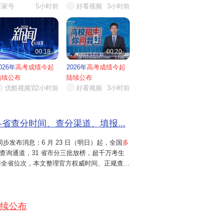
百家号
5小时前
好看视频
3小时前


00:18
00:20
026年
高考成绩今起
2026年
高考成绩今起
陆续公布
陆续公布
优酷视频官…
2小时前
好看视频
3小时前
国各省查分时间、查分渠道、填报...
步发布消息：6 月 23 日（明日）起，全国
多
查询通道，31 省市分三批放榜，超千万考生
与全省位次，本文整理官方权威时间、正规查分
客观实用，考生家长可直接收藏。一、分批次放
序）第一梯队：明日（6...
续公布