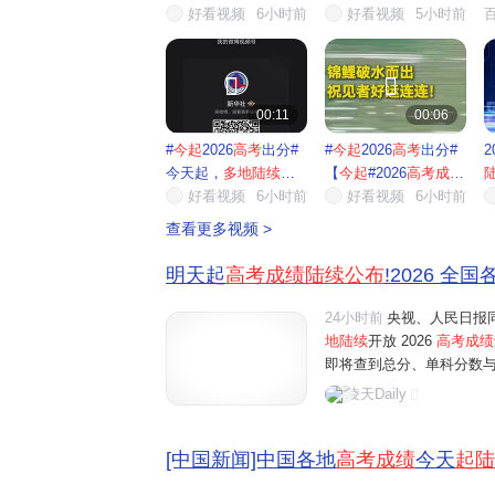
名！】今...
好看视频
6小时前
好看视频
5小时前


00:11
00:06
#
今起
2026
高考
出分#
#
今起
2026
高考
出分#
2
今天起，
多地陆续公
【
今起
#2026
高考成绩
布
高...
好看视频
6小时前
陆续
好看视频
...
6小时前
查看更多视频 >
明天起
高考成绩陆续公布
!2026 全
24小时前
央视、人民日报同
地陆续
开放 2026
高考成绩
即将查到总分、单科分数
入口、出分后关键操作，
凌天Daily
榜完整时间表（按出分先后排
[中国新闻]中国各地
高考成绩
今天
起陆