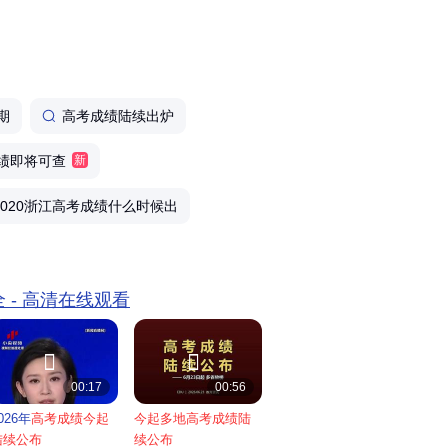
、就业、毕业生跟踪调查等海量官方权威数据，
优质的志愿填报公共服务。个性化智能筛选，助
1个省（区...
期
高考成绩陆续出炉
绩即将可查
新
2020浙江高考成绩什么时候出
全 - 高清在线观看


00:17
00:56
026年
高考成绩今起
今起多地高考成绩陆
陆续公布
续公布