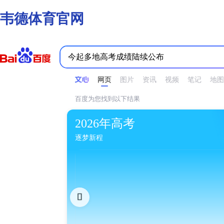
韦德体育官网
时间不限
所有网页和文件
站点内检索
网页
图片
资讯
视频
笔记
地图
百度为您找到以下结果
2026年高考
逐梦新程
