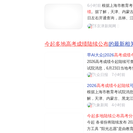
6小时前
根据上海市教育考
绩
。据了解，天津、内蒙古
日左右开通查询，吉林、江
外，
多地
已
陆续公布
志愿填
环京津新闻网
国高考拉开大幕，在江苏省
今起多地高考成绩陆续公布
的最新相
早AI大众|2026
高考成绩
2026高考成绩今起陆续可
试院消息，6月23日当地
古、黑龙江等地2026年高
大众日报
7小时前
江苏、安徽等地查分时间预
2026
高考成绩今起陆续
可
报工作时间和相关安排。详
根据上海市教育考试院消息
解，天津、内蒙古、黑龙江等
通查询，吉林、江苏、安徽
大象新闻
4小时前
陆续公布志愿填报工作时间
今起多地陆续公布高考分
分时间多集中在24、25日 
今起 各省份将陆续发布 2
方工具 "阳光志愿"是由教