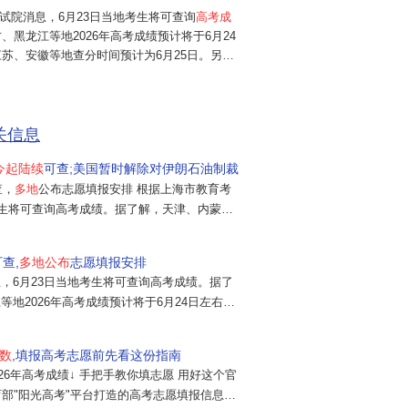
试院消息，6月23日当地考生将可查询
高考成
0
、黑龙江等地2026年高考成绩预计将于6月24
苏、安徽等地查分时间预计为6月25日。另
报工作时间和相关安排。6月7日，2026年中
南京市第九中学考点，考生走进...
本
关信息
不
今起陆续
可查;美国暂时解除对伊朗石油制裁
查，
多地
公布志愿填报安排 根据上海市教育考
考生将可查询高考成绩。据了解，天津、内蒙
祝
考成绩预计将于6月24日左右开通查询，吉林、
计为6月25日。另外，多地已陆续公布志愿填
查,
多地公布
志愿填报安排
0
情>> （大
，6月23日当地考生将可查询高考成绩。据了
地2026年高考成绩预计将于6月24日左右开
我
等地查分时间预计为6月25日。另外，多地已
和相关安排。上海今起可查高考成绩 各地查
我
数
,填报高考志愿前先看这份指南
根据上海市教育考试院...
026年高考成绩↓ 手把手教你填志愿 用好这个官
我
育部"阳光高考"平台打造的高考志愿填报信息服