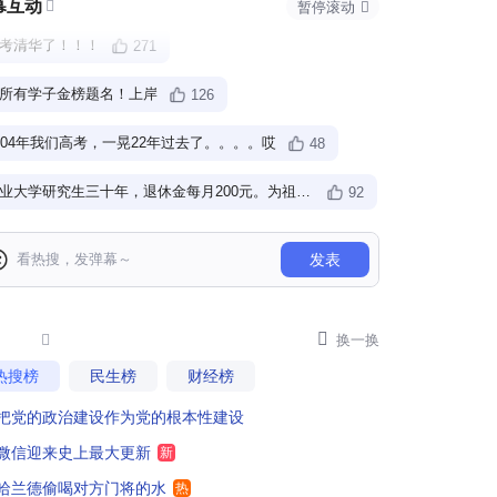
幕互动

暂停滚动

考清华了！！！
271
所有学子金榜题名！上岸
126
004年我们高考，一晃22年过去了。。。。哎
48
农业大学研究生三十年，退休金每月200元。为祖国作贡献！
92
00:13
00:16
00:23
高考已经不是30年前的改变人生了，现在只是人生的一个过程，没有其他，就是贡献学费罢了、
6
大家提笔圆梦，金
提笔从容，落笔无
等你！等你！我在人
奋斗
发表
题名，我们在武汉
悔，我们在浙江大学
大等你！别辜负眼前
现梦
7年高考，574，一晃快20年了，哈哈
34
学等你
等你！
季节来人大赴一场青
武汉大学
浙江大学
中国人民大学
春之约~
我当年考了585分，现在分配工作路边烤地瓜、烤玉米！

7

换一换
热搜榜
民生榜
财经榜
人是1984年考上本科的，而今已退休
27
把党的政治建设作为党的根本性建设
知不觉已经过去十年了
64
微信迎来史上最大更新
新
祝买了学区房的孩子们考的高高的。 学区房的重要性。
5
哈兰德偷喝对方门将的水
热