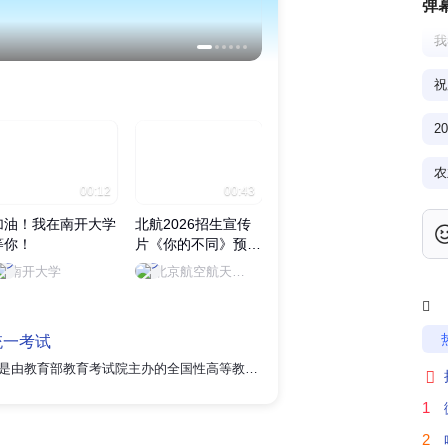
弹
我
祝
2
00:12
00:43
00:26
加油！我在南开大学
北航2026招生宣传
高考加油！我们在北
愿
等你！
片《你的不同》预告
京师范大学等你
榜
0
片来袭
大
南开大学
北京航空航天大学
北京师范大学

统一考试
本
2026年普通高等学校招生全国统一考试是由教育部教育考试院主办的全国性高等教育入学考试，采用"3+3"模式或"3+1+2"模式，设置语文、数学、外语三门全国统考科目及物理、历史、思想政治、地理、化学、生物学六门选考科目。高考全国统考时间为2026年6月7日至8日。2026年是高考综合改革的收官之年，29个省份实行新高考，西藏和新疆最后一年采用"3+1"模式（文科综合/理科综合）。针对"《红楼梦》退出高考语文"等不实消息，北京教育考试院声明2025-2026年语文考试范围维持稳定。教育部2025年推进考试内容改革与职教高考优化，江苏省上线高考信息服务系统三期工程，涵盖智能报名、AI考务监管等模块。上海、湖南、天津等12个省份于2025年10月28日启动高考报名，福建省试点人脸识别核验技术。浙江省教育考试院于2025年11月13日确认外语听力第一节录音将播放两遍。2026年1月22日，教育部发

不
1
2