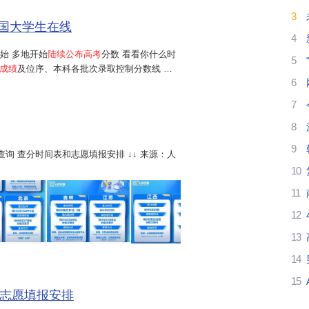
3
祝
 中国大学生在线
4
0
始 多地开始
陆续公布高考
分数 看看你什么时
5
成绩
及位序、本科各批次录取控制分数线 四
6
我
3日拟定2024年高考录取最低控制分数线...
7
我
8
我
9
查询 查分时间表和志愿填报安排 ↓↓ 来源：人
10
我
11
祝
12
8
2
13
14
15
志愿填报安排