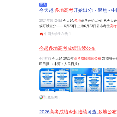
官方
今天起,
多地高考
开始出分! - 聚焦 -
2024年6月24日
今天起,
多地
高考开始出分! 从今天开
候可以查分—— 6月23日 上海6月23日公布考生
高考
川预计6月23日22:00起可以查询成绩 云南预计6月2
中国大学生在线
今起多地高考成绩陆续公布
4小时前
今天起 2026年
高考成绩陆续公布
对照省份
民日报 （来源：人民日报）
大象新闻
2026
高考成绩今起陆续
可查,
多地公布