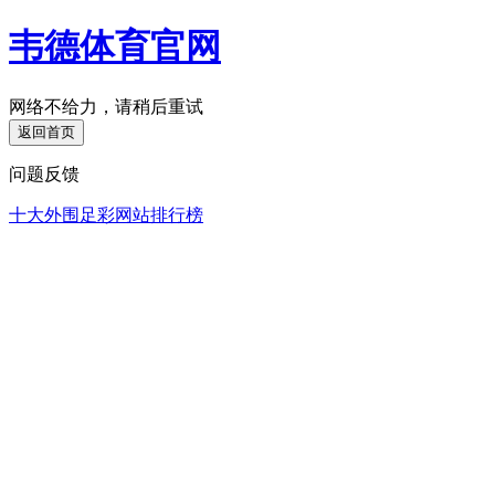
韦德体育官网
网络不给力，请稍后重试
返回首页
问题反馈
十大外围足彩网站排行榜