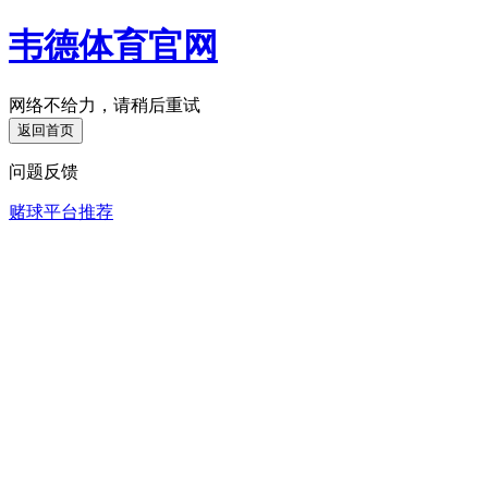
韦德体育官网
网络不给力，请稍后重试
返回首页
问题反馈
赌球平台推荐