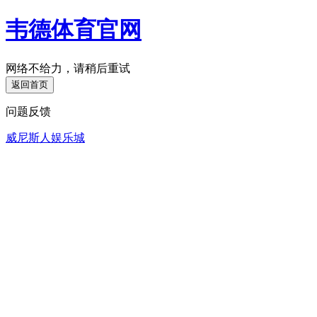
韦德体育官网
网络不给力，请稍后重试
返回首页
问题反馈
威尼斯人娱乐城