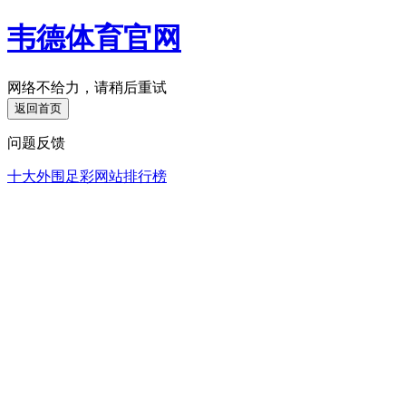
韦德体育官网
网络不给力，请稍后重试
返回首页
问题反馈
十大外围足彩网站排行榜