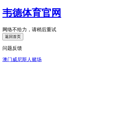
韦德体育官网
网络不给力，请稍后重试
返回首页
问题反馈
澳门威尼斯人赌场