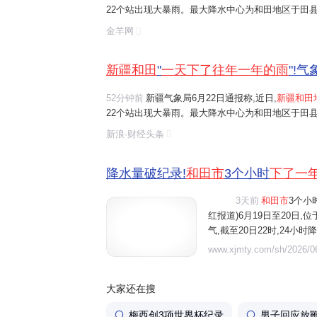
22个站出现大暴雨。最大降水中心为和田地区于田县
和田市6月19日20时至20日20时的单日降水量为64
金羊网
于
一天下了
往常
一年的雨
。 和田市居民陈...
新疆和田
"
一天下了往年一年的雨
"!
52分钟前
新疆气象局6月22日通报称,近日,
新疆和田
22个站出现大暴雨。最大降水中心为和田地区于田县
和田市6月19日20时至20日20时的单日降水量为64
新浪·财经头条
于
一天下了
往常
一年的雨
。 和田市居民陈...
降水量破纪录!
和田市
3个小时
下了一
3天前
和田市
3个小
视频
红报道)6月19日至20日

气,截至20日22时,24小
日降水量纪录。 来自中央气
www.xjmty.com/sh/2026/06
水量达34.3毫米,单小时降
大家还在搜
梅西创3项世界杯纪录
男子回应放