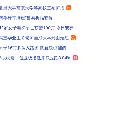
复旦大学南京大学等高校宣布扩招
热
年的雨都是好的，哪儿干旱往哪儿下
94
南华禅寺辟谣"售卖祈福套餐"
样的降雨一年来个四五回南疆就要变草原了
285
49岁女子电梯坠亡获赔100万 今日安葬
没别的意思，我就想就现在这情况囊会不会发霉
119
高三毕业生将老师画成课本封面走红
热
男子16万多购入路虎 购置税或翻倍
雨润南疆
133
A股收盘：创业板指低开低走跌3.84%
新
万个人凑不出一把伞
151
疆大粮仓正在赶来
105
下点雨，多产点粮，多来点绿洲
87
要去和田捡石头，大雨冲刷出来很多吧？
41
疆要尽早规划地下雨水管网。
75
疆灰土大，太需要这样的及时雨
69