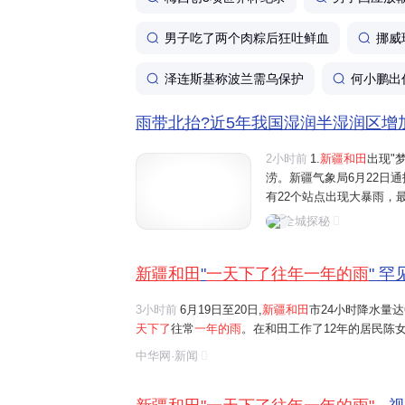
男子吃了两个肉粽后狂吐鲜血
挪威
泽连斯基称波兰需乌保护
何小鹏出
雨带北抬?近5年我国湿润半湿润区增加超
2小时前
1.
新疆和田
出现"
涝。新疆气象局6月22日通
有22个站点出现大暴雨，
水量达76.5毫米。而和田
全城探秘
常年份，当地全年降水量也
新疆和田
"
一天下了往年一年的雨
" 
3小时前
6月19日至20日,
新疆和田
市24小时降水量达
天下了
往常
一年的雨
。在和田工作了12年的居民陈
雨,当地出现部分民居漏雨、道路积水的情况
中华网·新闻