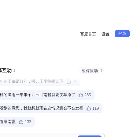
登录
百度首页
设置
幕互动

暂停滚动

年的雨都是好的，哪儿干旱往哪儿下
94
样的降雨一年来个四五回南疆就要变草原了
285
没别的意思，我就想就现在这情况囊会不会发霉
119
雨润南疆
133
万个人凑不出一把伞
151