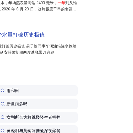
，年均蒸发量高达 2400 毫米，
一年
到头难
2026 年 6 月 20 日，这片极度干旱的南疆小
 小时累计降雨 64.7 毫米，远超当地常年年均
一天
，直接下完...
日降水量打破历史极值
水量打破历史极值 男子给同事车辆油箱注水轮胎
!延安特警制服两度逃脱带刀逃犯
雨和田
新疆雨多吗
女副所长为救跳楼轻生者牺牲
黄晓明与黄奕薛佳凝深夜聚餐