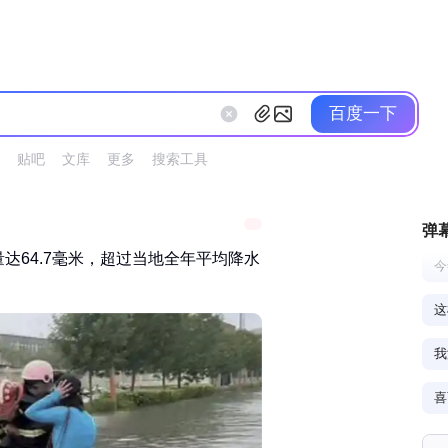
百度一下
贴吧
文库
更多
搜索工具
弹
量达64.7毫米，超过当地全年平均降水
今
这
我
喜
一