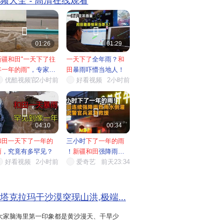
视频大全 - 高清在线观看


01:26
01:29
新疆和田"一天下了往
一天下了
全年雨？
和
年一年的雨"
，专家回
田
暴雨吓懵当地人！
应
优酷视频官…
2小时前
好看视频
2小时前


04:10
00:34
和田一天下了一年的
三小时
下了一年的雨
雨
，究竟有多罕见？
！
新疆和田
强降雨致
好看视频
2小时前
雨水倒...
爱奇艺
前天23:34
塔克拉玛干沙漠突现山洪,极端...
大家脑海里第一印象都是黄沙漫天、干旱少