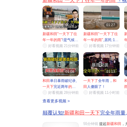
新疆和田"一天下了往年一年的雨"
- 


00:52
01:27
新疆和田"一天下了往
新疆和田"一天下了往
年一年的雨"
!是气候
年一年的雨"
,居民:12
灾...
好看视频
21分钟前
年...
好看视频
17分钟前


01:08
01:13
和田
单日暴雨破纪录,
一天下了
全年雨，
和
一天下
完近两年
的雨
,
田
人傻眼了！
武警...
好看视频
28分钟前
好看视频
11小时前
查看更多视频 >
颠覆认知!
新疆和田一天下
完全年雨量,
55分钟前
提起
新疆和田
，