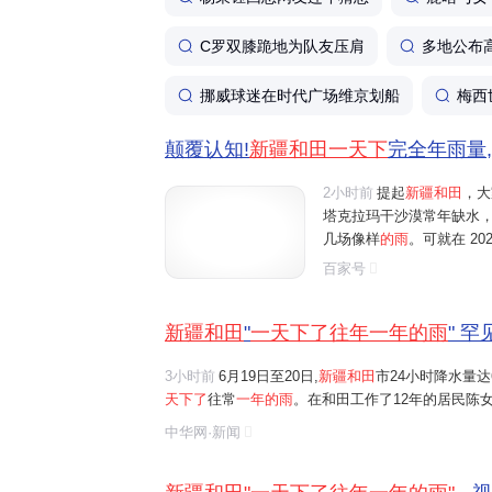
C罗双膝跪地为队友压肩
多地公布
挪威球迷在时代广场维京划船
梅西
颠覆认知!
新疆和田一天下
完全年雨量,
2小时前
提起
新疆和田
，大
塔克拉玛干沙漠常年缺水，年
几场像样
的雨
。可就在 20
演了一幕魔幻景象：24 小时
百家号
1 毫米的降水量，短短
一天
新疆和田
"
一天下了往年一年的雨
" 
3小时前
6月19日至20日,
新疆和田
市24小时降水量达
天下了
往常
一年的雨
。在和田工作了12年的居民陈
雨,当地出现部分民居漏雨、道路积水的情况
中华网·新闻