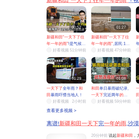
新疆和田"一天下了往年一年的雨"
- 


00:52
01:27
新疆和田"一天下了往
新疆和田"一天下了往
年一年的雨"
!是气候
年一年的雨"
,居民:12
灾...
好看视频
51分钟前
年...
好看视频
47分钟前


01:29
01:08
一天下了
全年雨？
和
和田
单日暴雨破纪录,
田
暴雨吓懵当地人！
一天下
完近两年
的雨
,
好看视频
2小时前
武警...
好看视频
59分钟前
查看更多视频 >
离谱!
新疆和田一天下
完
一年的雨
,沙
20分钟前
说起
新疆和田
，