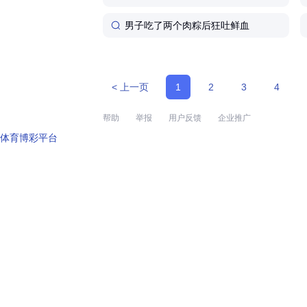
男子吃了两个肉粽后狂吐鲜血
< 上一页
1
2
3
4
帮助
举报
用户反馈
企业推广
体育博彩平台