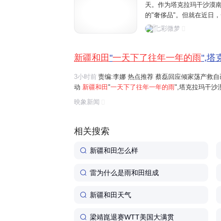
天。作为塔克拉玛干沙漠
的"奢侈品"。但就在近日
的降雨量，直接超越当地常
七彩微梦
完
一年的雨
"，打破当地百
新疆和田
"
一天下了往年一年的雨
",
3小时前
责编:李娜 热点推荐 蔡磊回应倾家荡产救
动
新疆和田
"
一天下了往年一年的雨
",塔克拉玛干沙
腔拔通,拆线漏2根,涉事医院:拔通很常见 别让低俗流量
映象新闻
相关搜索
新疆和田怎么样
雷为什么是雨和田组成
新疆和田天气
梁靖崑退赛WTT美国大满贯