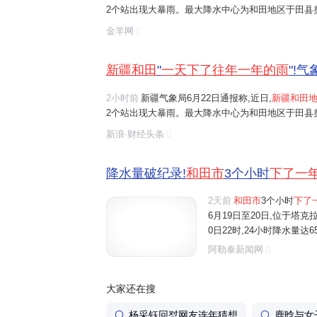
2个站出现大暴雨。最大降水中心为和田地区于田县奥
田市6月19日20时至20日20时的单日降水量为64.
金羊网
一天下了
往常
一年的雨
。 和田市居民陈...
新疆和田
"
一天下了往年一年的雨
"!
2小时前
新疆气象局6月22日通报称,近日,
新疆和田
2个站出现大暴雨。最大降水中心为和田地区于田县奥
田市6月19日20时至20日20时的单日降水量为64.
新浪·财经头条
一天下了
往常
一年的雨
。 和田市居民陈...
降水量破纪录!
和田市
3个小时
下了一
2天前
和田市
3个小时
下了
6月19日至20日,位于塔
0日22时,24小时降水量达
纪录。 来自中央气象台的实况
阿勒泰新闻网
3毫米,单小时降水量打破当
大家还在搜
杨采钰回怼网友连年猜想
鹿晗与女