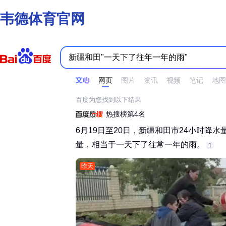
韦德体育官网
时间不限
所有网页和文件
站点内检索
网页
图片
资讯
视频
笔记
地图
百度为您找到以下结果
热搜榜第4名
6月19日至20日，新疆和田市24小时降水
量，相当于一天下了往常一年的雨。‌‌
1
昨天