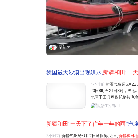
红星新闻
我国最大沙漠出现洪水,
新疆和田
"
一
4小时前
新疆气象局6月2
20日8时至21日8时，当
地区于田县奥依托格拉克乡山
20时至20日20时的单日
智慧生活报
降水量，相当于一天下了往
新疆和田
"
一天下了往年一年的雨
"!
2小时前
新疆气象局6月22日通报称,近日,
新疆和田