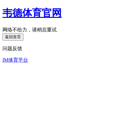
韦德体育官网
网络不给力，请稍后重试
返回首页
问题反馈
IM体育平台