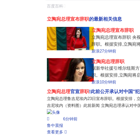
百度百科
立陶宛总理宣布辞职
的最新相关信息
立陶宛总理宣布辞职
立陶宛总理宣布辞职 央
辞职。根据安排,立陶宛
尼埃内(资料图) 此前报道
新浪
27分钟前
吉尼埃内表示,愿考虑中
立陶宛总理辞职
称,鲁吉尼埃内表示,她准
据新华社援引维尔纽斯方
职。根据安排,立陶宛将
因加·鲁吉尼埃内(Inga R
新浪
10分钟前
工会联合会主席、社会保
立陶宛总理
官宣
辞职
!此前公开承认对中国"犯
选议员。2025年9月宣誓
立陶宛总理鲁吉尼埃内23日宣布辞职。根据安排，
吉尼埃内（资料图）此前新闻 立陶宛总理承认对中国
鲁吉尼埃内对记者表示："我看不出为什么不能将'台湾
6分钟前
鲁吉尼埃内此前已公开承认，...
鲁中晨报
查看更多