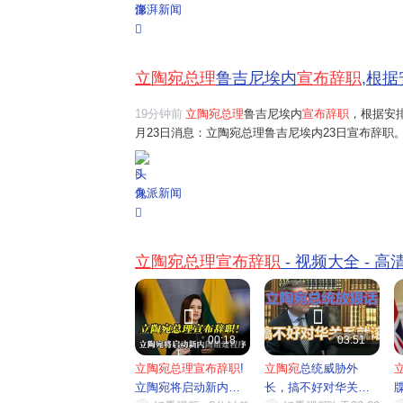
澎湃新闻
立陶宛总理
鲁吉尼埃内
宣布辞职
,根据
19分钟前
立陶宛总理
鲁吉尼埃内
宣布辞职
，根据安
月23日消息：立陶宛总理鲁吉尼埃内23日宣布辞
编辑：魏国峻 审核：吴祈 【来源：新华社】声明
犯您的合法权益，您可通过邮箱与我们取得联系，我们
九派新闻
立陶宛总理宣布辞职
- 视频大全 - 


00:18
03:51
立陶宛总理宣布辞职
!
立陶宛
总统威胁外
立陶宛将启动新内阁
长，搞不好对华关系