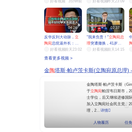
组建...
好看视频
3分钟前
就
辞职
好看视频
，...
昨天23:09
关


04:26
02:37
反华反到大动脉，
立
"我来负责！"
立陶宛总
陶宛
总统逼外长：搞
理
突遭撤换，41岁新
不好对...
好看视频
前天23:02
帅...
好看视频
前天14:15
声
查看更多视频 >
金
陶
塔斯·帕卢茨卡斯(立陶宛原总理) 
金陶塔斯·帕卢茨卡斯（Ginta
于
立陶宛
帕涅韦日斯市，2
士学位，后又继续进修国
加入立陶宛社会民主党。20
理，2...
详情

人物履历
任