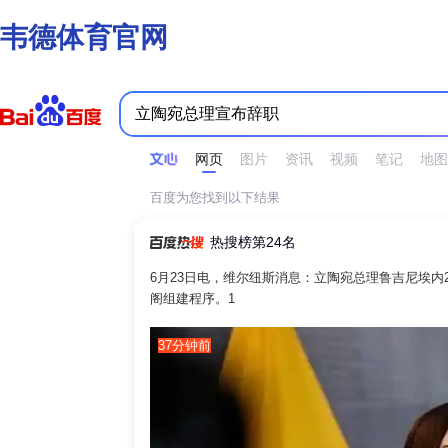
韦德体育官网
时间不限
所有网页和文件
站点内检索
网页
图片
资讯
视频
笔记
地图
百度为您找到以下结果
热搜榜第24名
6月23日电，维尔纽斯消息：立陶宛总理鲁吉尼埃内
阁组建程序。‌‌
1
37分钟前