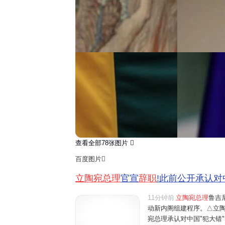
查看全部78张图片
百度图片
立陶宛总理
官宣
辞职
!此前公开承认对
11分钟前
立陶宛总理
鲁吉
动新内阁组建程序。△立陶
宛总理承认对中国"犯大错