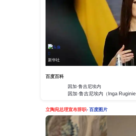
新华社
百度百科
因加·鲁吉尼埃内
立陶宛总理宣布辞职
- 百度图片