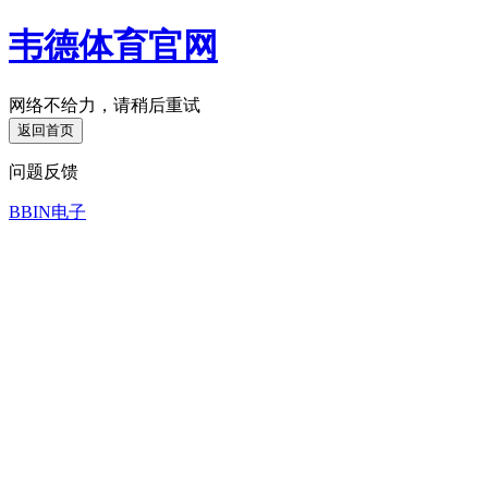
韦德体育官网
网络不给力，请稍后重试
返回首页
问题反馈
BBIN电子