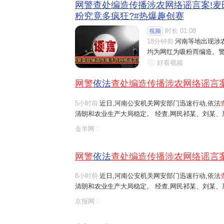
网警查处编造传播涉农网络谣言案!麦
粉究竟多疯狂?#热爆趣创赛
时长 01:08
视频
18分钟前
河南等地出现涉

均为网红为吸粉而编造。警
好看视频
网警
依法
查处编造传播涉农网络谣言
5小时前
近日,河南公安机关网安部门迅速行动,依法
清朗和农业生产大局稳定。 经查,网民祁某、刘某
等多人发布涉安阳、商丘、周口、济源等地"毁粮卖青
金羊网
网络谣言信息,引发大范围
传播
,误导公...
网警
依法
查处编造传播涉农网络谣言
8小时前
近日,河南公安机关网安部门迅速行动,依法
清朗和农业生产大局稳定。 经查,网民祁某、刘某
等多人发布涉安阳、商丘、周口、济源等地"毁粮卖青
京报网
网络谣言信息,引发大范围
传播
,误导公...