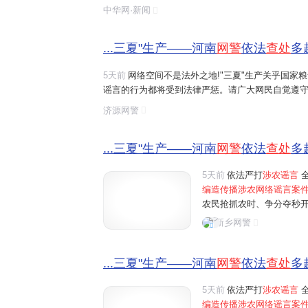
造、摆拍并发布涉及农业的虚假信息,这些行为误导了
中华网·新闻
序,触犯了法律底线。
...三夏"生产——河南
网警
依法
查处
多
5天前
网络空间不是法外之地!"三夏"生产关乎国家
谣言的行为都将受到法律严惩。请广大网民自觉遵守
涉农网络谣言
线索,请及时通过"河南
网警
巡查执法"账
济源网警
...三夏"生产——河南
网警
依法
查处
多
5天前
依法严打
涉农谣言
全
编造传播涉农网络谣言案
农民抢抓农时、争分夺秒
民为博取关注、吸粉引流
新乡网警
信息，误导公众认知，制造
...三夏"生产——河南
网警
依法
查处
多
5天前
依法严打
涉农谣言
全
编造传播涉农网络谣言案