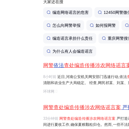
大家还在搜
编造网络谣言的危害
12450网警微
怎么向网警举报
如何报网警
编造谣言承担什么责任
重庆网警搜
为什么有人会编造谣言
网警
依法
查处编造传播涉农网络谣言
8小时前
近日,河南公安机关网安部门迅速行动,依法
清朗和农业生产大局稳定。 经查,网民祁某、刘某
等多人发布涉安阳、商丘、周口、济源等地"毁粮卖青
环球网
网络谣言信息,引发大范围
传播
,误导公...
网警查处编造传播涉农网络谣言案
严
33分钟前
网警查处编造传播涉农网络谣言案
严打造
间进行夏收工作,确保夏粮颗粒归仓。然而,一些不法