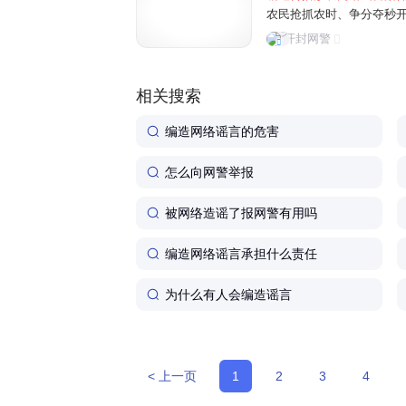
农民抢抓农时、争分夺秒
民为博取关注、吸粉引流
开封网警
信息，误导公众认知，制造
相关搜索
编造网络谣言的危害
怎么向网警举报
被网络造谣了报网警有用吗
编造网络谣言承担什么责任
为什么有人会编造谣言
< 上一页
1
2
3
4