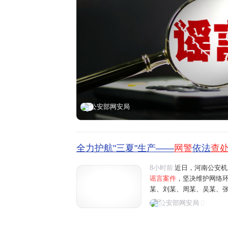
公安部网安局
全力护航"三夏"生产——
网警
依法
查
8小时前
近日，河南公安机
谣言案件
，坚决维护网络
某、刘某、周某、吴某、
阳、商丘、周口、济源等地"
公安部网安局
多条涉农网络谣言信息，