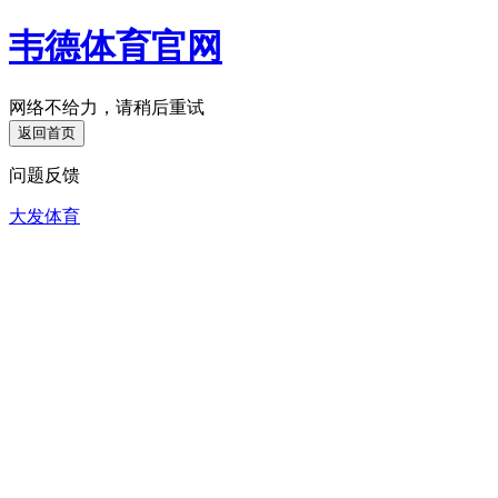
韦德体育官网
网络不给力，请稍后重试
返回首页
问题反馈
大发体育