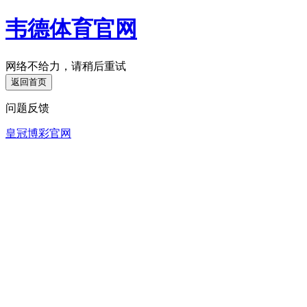
韦德体育官网
网络不给力，请稍后重试
返回首页
问题反馈
皇冠博彩官网