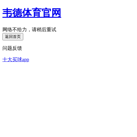
韦德体育官网
网络不给力，请稍后重试
返回首页
问题反馈
十大买球app