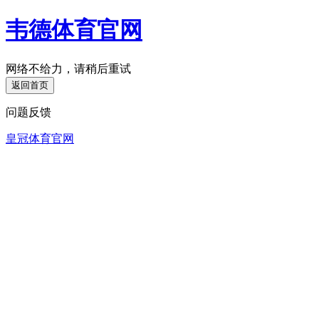
韦德体育官网
网络不给力，请稍后重试
返回首页
问题反馈
皇冠体育官网