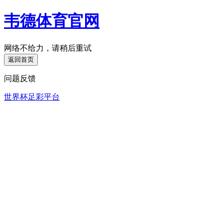
韦德体育官网
网络不给力，请稍后重试
返回首页
问题反馈
世界杯足彩平台