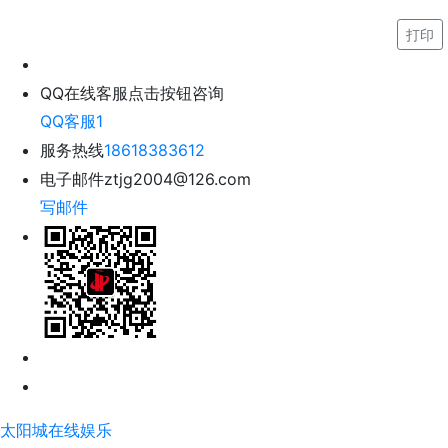
打印
QQ在线客服
点击按钮咨询
QQ客服1
服务热线
18618383612
电子邮件
ztjg2004@126.com
写邮件
太阳城在线娱乐