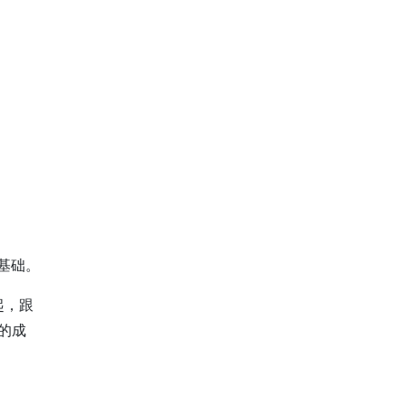
基础。
起，跟
的成