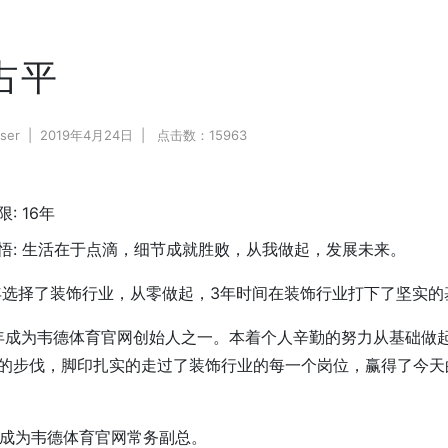
占平
ser
2019年4月24日
点击数：15963
限:
16年
悟:
生活在于点滴，细节成就胜败，从我做起，发展未来。
1年选择了装饰行业，从零做起，3年时间在装饰行业打下了坚实的
4年成为韦德体育官网创始人之一。本着个人辛勤的努力从基础做
的步伐，脚印扎实的走过了装饰行业的每一个岗位，赢得了今天
1年成为韦德体育官网常务副总。