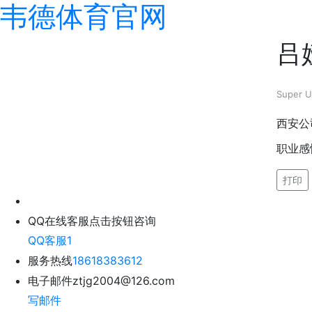
韦德体育官网
吕
Super U
西安公
职业感
打印
QQ在线客服
点击按钮咨询
QQ客服1
服务热线
18618383612
电子邮件
ztjg2004@126.com
写邮件