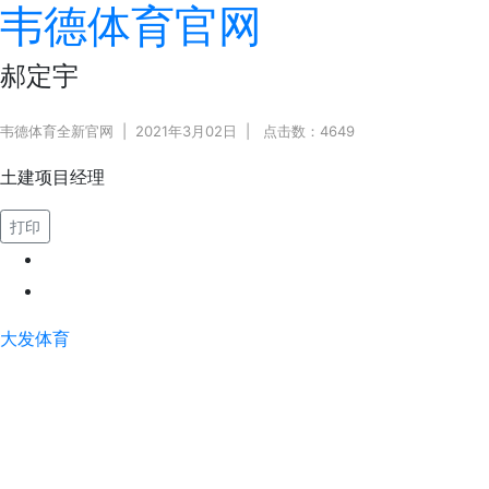
韦德体育官网
郝定宇
韦德体育全新官网
2021年3月02日
点击数：4649
土建项目经理
打印
大发体育