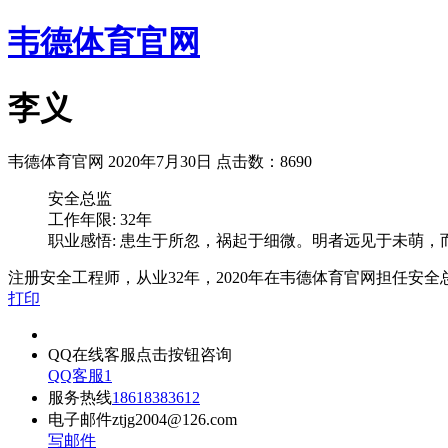
韦德体育官网
李义
韦德体育官网
2020年7月30日
点击数：8690
安全总监
工作年限:
32年
职业感悟:
患生于所忽，祸起于细微。明者远见于未萌，
注册安全工程师，从业32年，2020年在韦德体育官网担任安全
打印
QQ在线客服
点击按钮咨询
QQ客服1
服务热线
18618383612
电子邮件
ztjg2004@126.com
写邮件