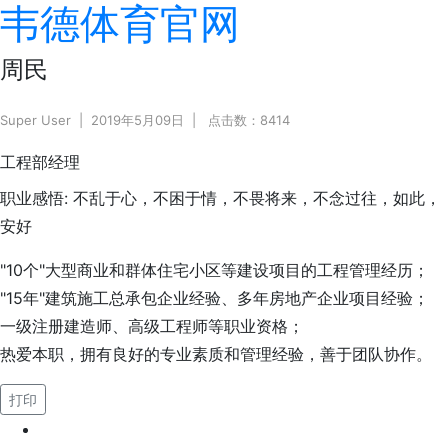
韦德体育官网
周民
Super User
2019年5月09日
点击数：8414
工程部经理
职业感悟:
不乱于心，不困于情，不畏将来，不念过往，如此，
安好
"10个"大型商业和群体住宅小区等建设项目的工程管理经历；
"15年"建筑施工总承包企业经验、多年房地产企业项目经验；
一级注册建造师、高级工程师等职业资格；
热爱本职，拥有良好的专业素质和管理经验，善于团队协作。
打印