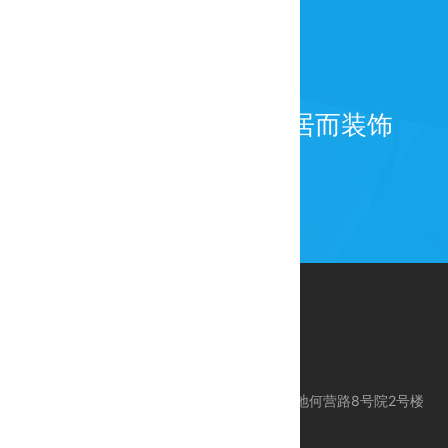
为百年而建筑，为宜居而装饰
公司地址：北京市昌平区科技园区东区产业基地何营路8号院2号楼
服务电话：010-80113612