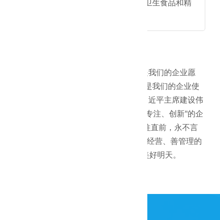
业务范围涵盖医疗生物制药、卫生食品和精
密电子领域。
"打造国际化建筑及装饰产业航母"是我们的企业愿
景，"铸造品质工程，构建美好生活"是我们的企业使
命。新时代的"韦德体育官网人"正在习近平主席建设伟
大中国梦的号召下秉承"简单、专业、专注、创新"的企
业精神以"信守承诺，敢于承担，勇往直前，永不言
败"的企业作风带领一大批懂技术、会经营、善管理的
有志青年阔步向前，共创事业美好明天。