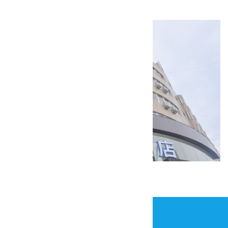
企业墅爱康装修工程
陶然亭汉庭酒店装修工程