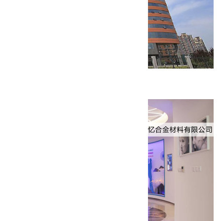
乐普医疗大厦装修工程