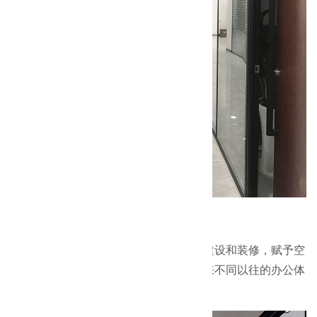
设计原则
希望通过对煜鼎增材制造研究院项目的建设和装修，赋予空
间新的生命、新的活力，打破常规，带来不同以往的办公体
验。简约而不简单，舒适又不失庄重！