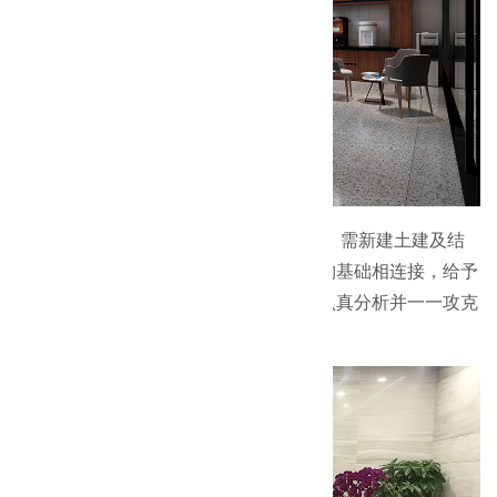
由于此项目原房屋结构跨度大达到30米，需新建土建及结
构基础再进行装饰等工程且不能与原结构基础相连接，给予
施工上增添较大的难度，韦德体育官网认真分析并一一攻克
了这些难点。