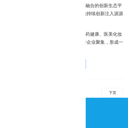
才培养等多元方式，构建"产学研用"有机融合的创新生态平
台胶原蛋白生物制造科创平台，为产业的持续创新注入源源
不断的动力。
未来，这里还将成为 CGT 智能制造、医药健康、医美化妆
品等中小创新企业的摇篮，吸引众多优秀企业聚集，形成一
个生机勃勃、协同发展的产业生态。
返回韦德体育官网
上页
下页