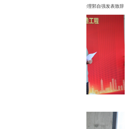
北京和平诚信工程建设监理有限公司总经理郭自强发表致辞
韦德体育官网总经理常占平发表致辞