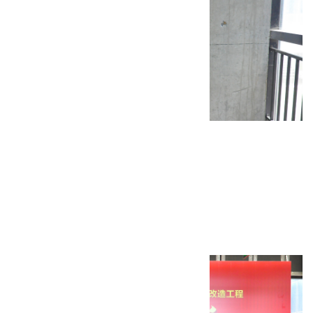
"金锤动土"
一锤四季平安
二锤八方来财
三锤步步高升