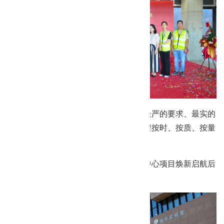
接下来韦德体育官网将以最高的标准、最严的要求、最实的
作风，全力以赴推进项目建设，确保工程按时、按质、按量
的完成。
让我们共同期待合成生物制造转化加速中心项目焕新启航后
的精彩！