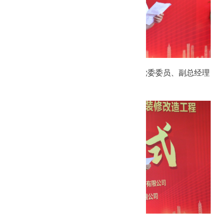
北京昌发展产业运营管理股份有限公司党委委员、副总经理
冯宝江发表致辞