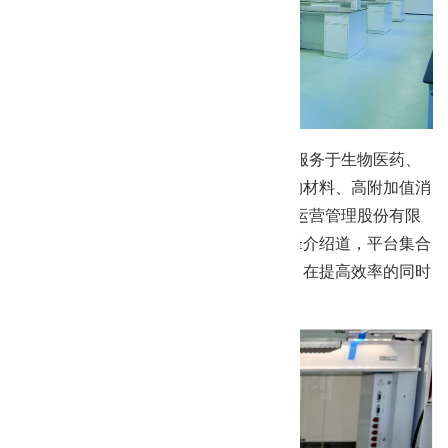
"这是打造的高通量菌株构建筛选平台，服务于生物医药、
精细化学品、食品原料、生物质能、生物材料、高附加值消
费品等重点产业领域。"北京昌发展产业运营管理股份有限
公司（以下简称：昌发展）总经理吕剑锋介绍道，平台集合
了丹纳赫生命科学的众多先进技术工具，在提高效率的同时
有效降低成本。