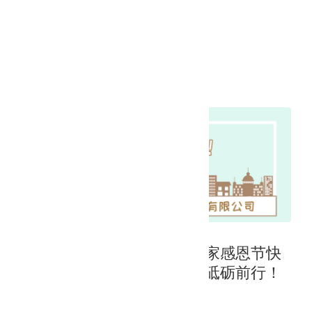
Merry Christmas！
全文阅读
2019年11月28日
感恩节丨韦德体育官网祝大家感恩节快
乐，让我们一起心怀感恩，砥砺前行！