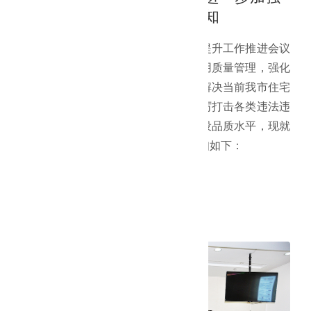
住宅工程质量提升工作的通知
为贯彻落实市政府全市住宅工程质量提升工作推进会议
精神，进一步加强住宅工程施工、使用质量管理，强化
外墙外保温质量问题专项治理，着力解决当前我市住宅
工程中群众反映的突出质量问题，严厉打击各类违法违
规行为，全面提升住宅工程质量和建设品质水平，现就
进一步加强住宅工程质量提升工作通知如下：
全文阅读