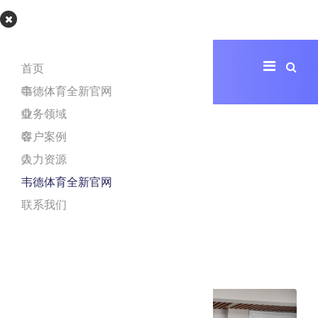
韦德体育官网
首页
韦德体育全新官网
业务领域
客户案例
人力资源
韦德体育全新官网
联系我们