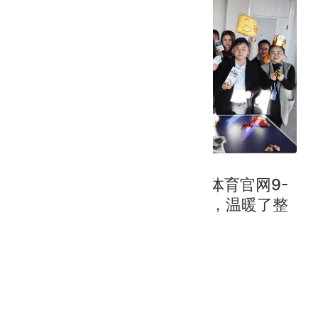
2019年12月31日
用爱汇聚，筑梦中泰！韦德体育官网9-
12月份集体生日会暖心来袭，温暖了整
个寒冬腊月！
Happy birthday!
全文阅读