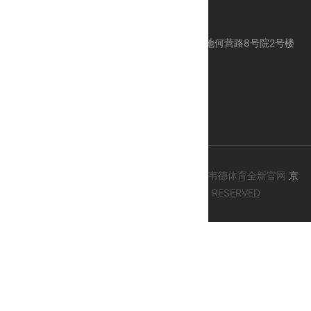
公司地址：北京市昌平区科技园区东区产业基地何营路8号院2号楼
服务电话：010-80113612
服务手机：18618383612 / 24 Hours 服务
E-mail：support@ctcegroup.com
© 2015-2020 ALL CONTENT COPYRIGHT 韦德体育全新官网
京
ICP备09078087号-4
, ALL RIGHTS RESERVED
买世界杯app下载