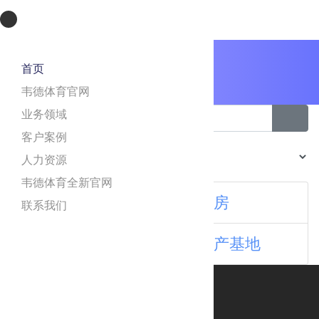
韦德体育官网
首页
韦德体育官网
业务领域
客户案例
人力资源
韦德体育全新官网
北京天新福医疗器材生产厂房
联系我们
西安麦克心脏起搏器研发生产基地