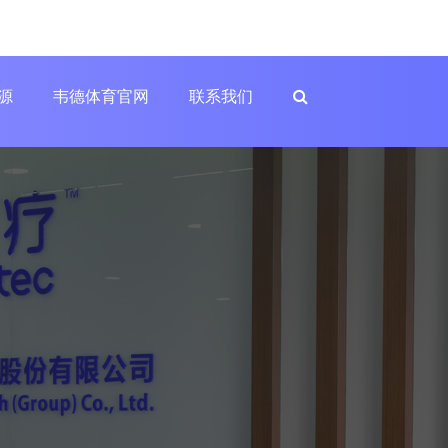
源
韦德体育官网
联系我们