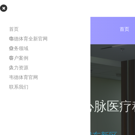
韦德体育官网
首页
首页
韦德体育全新官网
业务领域
客户案例
人力资源
韦德体育官网
联系我们
上海微创心脉医疗