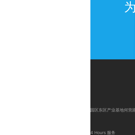
公司地址：北京市昌平区科技园区东区产业基地何营
号院2号楼
服务电话：010-80113612
服务手机：18618383612 / 24 Hours 服务