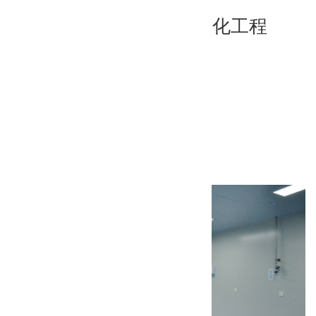
北京新尖科技有限公司净化工程
项目地址
北京
中泰负责内容
净化工程
所属行业
净化工程