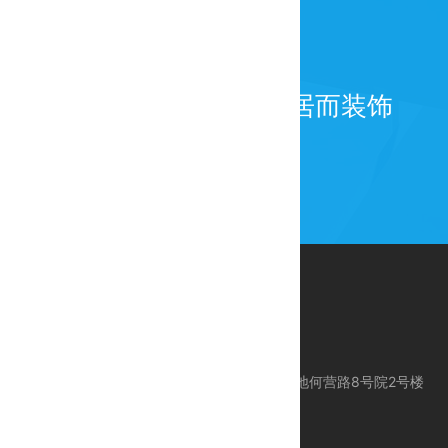
为百年而建筑，为宜居而装饰
公司地址：北京市昌平区科技园区东区产业基地何营路8号院2号楼
服务电话：010-80113612
服务手机：18618383612 / 24 Hours 服务