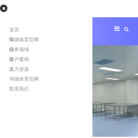
韦德体育官网
首页
韦德体育官网
业务领域
客户案例
人力资源
韦德体育官网
联系我们