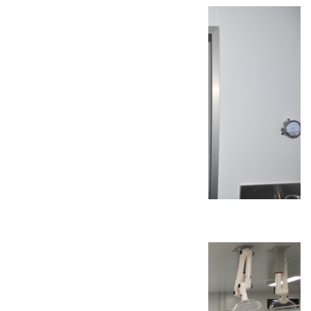
天津威曼骨科产品质检实验室