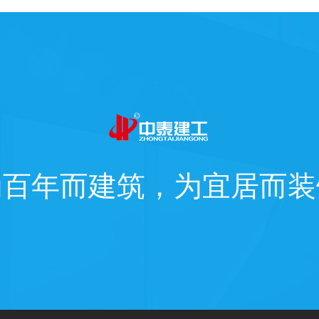
为百年而建筑，为宜居而装