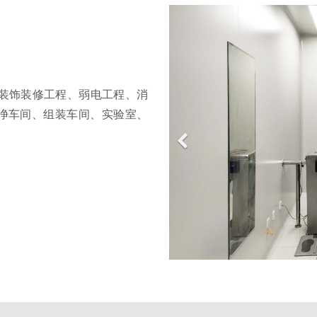
装饰装修工程、弱电工程、消
洁净车间、组装车间、实验室、