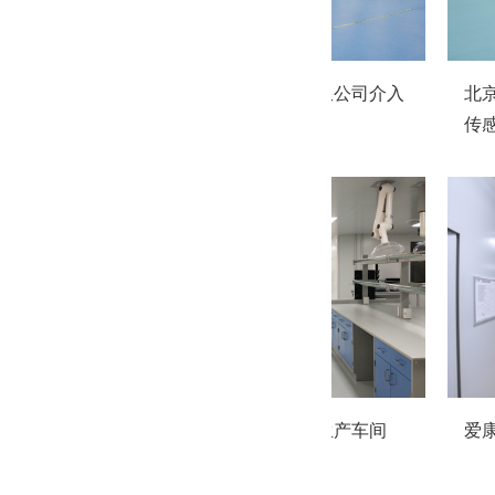
北京泰杰伟业科技有限公司介入
北
微导管车间
传
天新福骨科医疗器械生产车间
爱