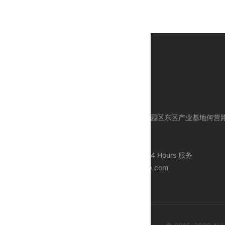
上页
公司地址：北京市昌平区科技园区东区产业基地何营
号院2号楼
服务电话：010-80113612
服务手机：18618383612 / 24 Hours 服务
E-mail：support@ctcegroup.com