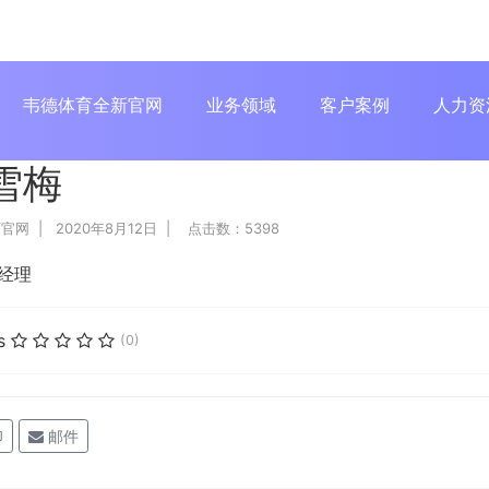
韦德体育全新官网
业务领域
客户案例
人力资
雪梅
育官网
2020年8月12日
点击数：5398
经理
s
(0)
印
邮件