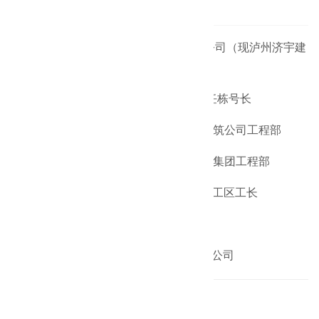
Ratings
(0)
1998--2006年 四川泸县太伏建筑工程公司（现泸州济宇建
筑工程公司）从事建筑施工工作
2006--2009年 江苏无锡天诚集团公司任栋号长
2010--2013年 宁夏自治区银川市华辰建筑公司工程部
2014--2015年 宁夏自治区国际空港物流集团工程部
2016--2017年 贵州省第三建筑工程公司工区工长
2018年 北京纽约建设生产经理
2019年 韦德体育官网（北京）建筑工程公司
打印
邮件