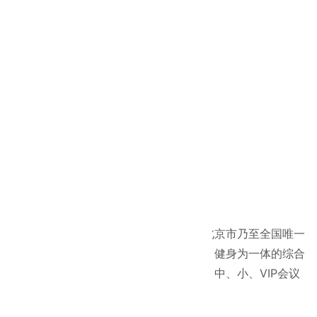
项目面积
7000㎡
中泰负责内容
房屋建筑
所属行业
房屋建筑工程
工程介绍：
工程名称：
狂飙会议中心
建筑面积：
7000㎡
工程概况：
北京汇通诺尔狂飚运动休闲有限公司是北京市乃至全国唯一
一家集商务、会议、体育、休闲、娱乐、健身为一体的综合
性生态环保乐园。狂飙会议中心拥有大、中、小、VIP会议
室共计十余间，能够满足各种会议要求。