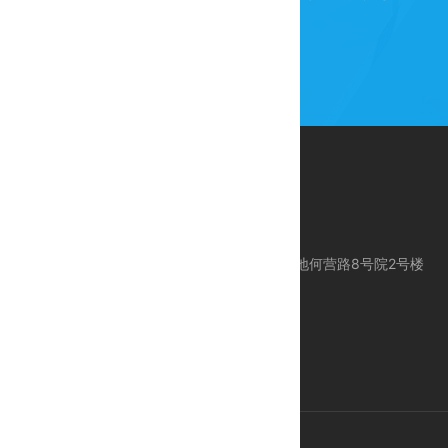
公司地址：北京市昌平区科技园区东区产业基地何营路8号院2号楼
服务电话：010-80113612
服务手机：18618383612 / 24 Hours 服务
E-mail：support@ctcegroup.com