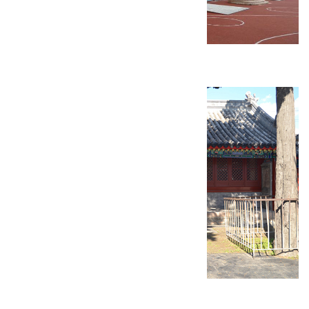
康庄镇人文大学附属幼儿园
慈悲峪村福庆庵修缮工程