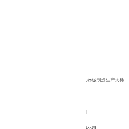
项目地址
天津市静海经济开发区
项目面积
14000㎡
中泰负责内容
房屋建筑
所属行业
房屋建筑工程
工程介绍：
工程名称：
天津圣格生物人工器官及植入器械制造生产大楼
建筑面积：
13346.21㎡
工程地址：
天津市静海经济开发区
开工时间：
2015 年05 月01 日
建设单位：
天津市圣格生物工程有限公司
勘察单位：
核工业天津工程勘察院
设计单位：
北京中厦建筑设计研究院有限公司