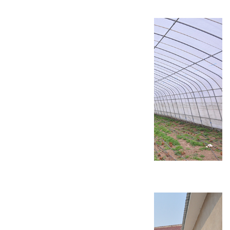
慈悲峪村福庆庵修缮工程
康庄镇设施农业建设