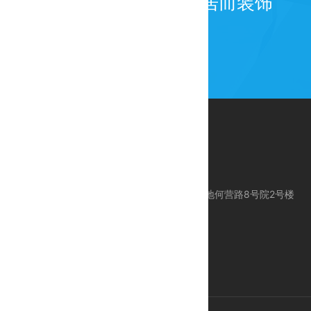
为百年而建筑，为宜居而装饰
公司地址：北京市昌平区科技园区东区产业基地何营路8号院2号楼
服务电话：010-80113612
服务手机：18618383612 / 24 Hours 服务
E-mail：support@ctcegroup.com