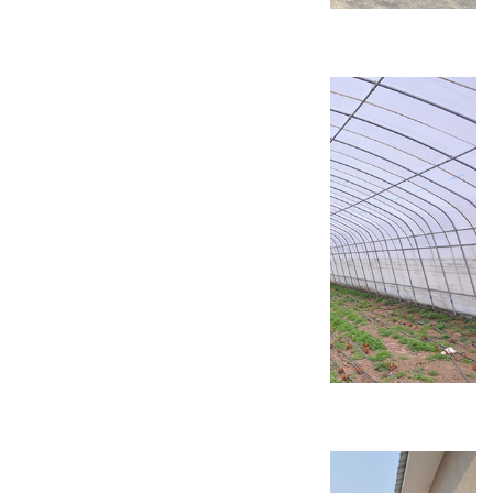
慈悲峪村福庆庵修缮工程
康庄镇设施农业建设