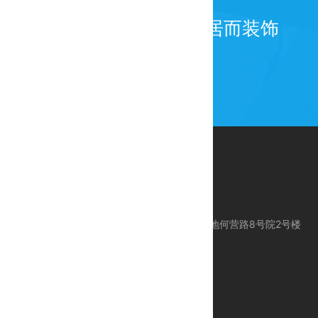
为百年而建筑，为宜居而装饰
公司地址：北京市昌平区科技园区东区产业基地何营路8号院2号楼
服务电话：010-80113612
服务手机：18618383612 / 24 Hours 服务
E-mail：support@ctcegroup.com