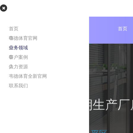
韦德体育官网
首页
首页
韦德体育官网
业务领域
客户案例
人力资源
韦德体育全新官网
联系我们
天新福二期生产厂