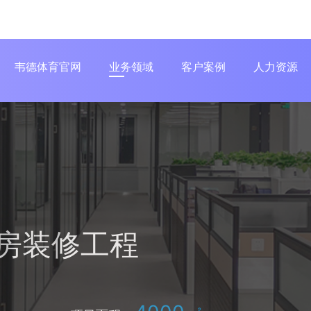
韦德体育官网
业务领域
客户案例
人力资源
房装修工程