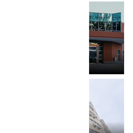
天地协和装修工程
装修工程