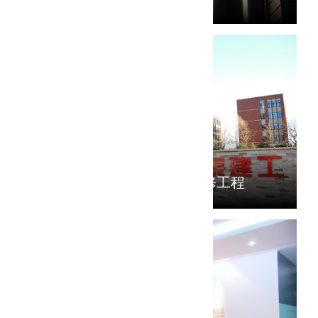
装修工程
企业墅韦德体育全新官网装修工程