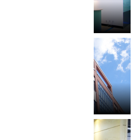
装修工程
企业墅爱康装修工程
装修工程
企业墅康迪装修工程