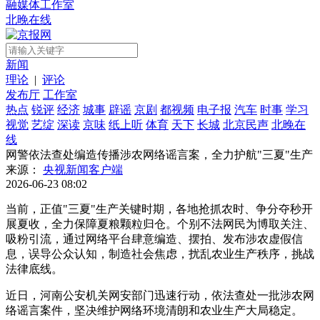
融媒体
工作室
北晚
在线
新闻
理论
|
评论
发布厅
工作室
热点
锐评
经济
城事
辟谣
京剧
都视频
电子报
汽车
时事
学习
视觉
艺绽
深读
京味
纸上听
体育
天下
长城
北京民声
北晚在
线
网警依法查处编造传播涉农网络谣言案，全力护航"三夏"生产
来源：
央视新闻客户端
2026-06-23 08:02
当前，正值"三夏"生产关键时期，各地抢抓农时、争分夺秒开
展夏收，全力保障夏粮颗粒归仓。个别不法网民为博取关注、
吸粉引流，通过网络平台肆意编造、摆拍、发布涉农虚假信
息，误导公众认知，制造社会焦虑，扰乱农业生产秩序，挑战
法律底线。
近日，河南公安机关网安部门迅速行动，依法查处一批涉农网
络谣言案件，坚决维护网络环境清朗和农业生产大局稳定。