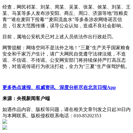
经查，网民祁某、刘某、周某、吴某、张某、侯某、刘某、王
某、马某等多人发布涉安阳、商丘、周口、济源等地"毁粮卖
青""谁在麦田下投毒""麦田流血水"等多条涉农网络谣言信
息，引发大范围传播，误导公众认知，造成不良社会影响。
目前，属地公安机关已对上述人员依法作出行政处罚。
网警提醒：网络空间不是法外之地！"三夏"生产关乎国家粮食
安全和千家万户生计，请广大网民自觉遵守法律法规，不造
谣、不信谣、不传谣。公安网安部门将持续保持严打高压态
势，对造谣传谣行为依法打处，全力为"三夏"生产保驾护航。
更多热点速报、权威资讯、深度分析尽在北京日报App
来源：央视新闻客户端
如遇作品内容、版权等问题，请在相关文章刊发之日起30日内
与本网联系。版权侵权联系电话：010-85202353