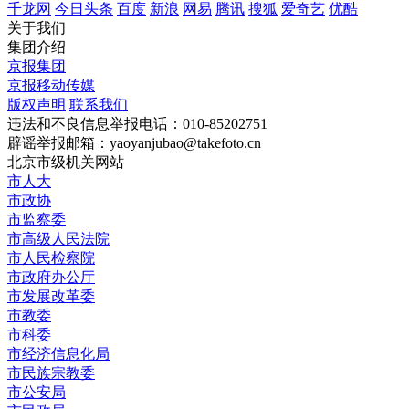
千龙网
今日头条
百度
新浪
网易
腾讯
搜狐
爱奇艺
优酷
关于我们
集团介绍
京报集团
京报移动传媒
版权声明
联系我们
违法和不良信息举报电话：010-85202751
辟谣举报邮箱：yaoyanjubao@takefoto.cn
北京市级机关网站
市人大
市政协
市监察委
市高级人民法院
市人民检察院
市政府办公厅
市发展改革委
市教委
市科委
市经济信息化局
市民族宗教委
市公安局