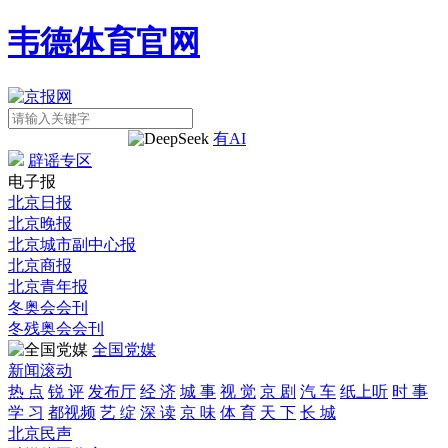
韦德体育官网
有AI
辟谣专区
电子报
北京日报
北京晚报
北京城市副中心报
北京商报
北京青年报
冬奥会会刊
冬残奥会会刊
全国党媒
新闻滚动
热 点
锐 评
发布厅
经 济
城 事
视 觉
京 剧
汽 车
纸上听
时 事
学 习
都视频
艺 绽
深 读
京 味
体 育
天 下
长 城
北京
民声