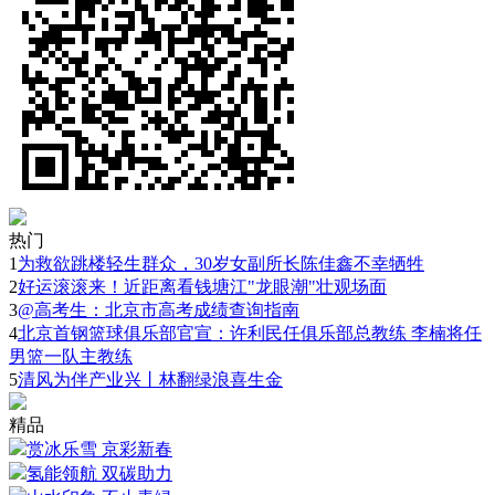
热门
1
为救欲跳楼轻生群众，30岁女副所长陈佳鑫不幸牺牲
2
好运滚滚来！近距离看钱塘江"龙眼潮"壮观场面
3
@高考生：北京市高考成绩查询指南
4
北京首钢篮球俱乐部官宣：许利民任俱乐部总教练 李楠将任
男篮一队主教练
5
清风为伴产业兴丨林翻绿浪喜生金
精品
赏冰乐雪 京彩新春
氢能领航 双碳助力